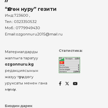
“Өзгөн нуру” гезити
Инд:723600 ,
Тел.: 0323350532
Моб.: 0779949430
Email:ozgonnuru2015@mail.ru
Статистика:
Материалдарды
жалпыга таратуу
ozgonnuru.kg
редакциясынын
жазуу түрүндөгу
уруксаты менен гана
мүмкүн.
Биздин дарек