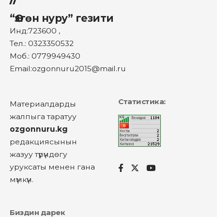
“Өзгөн нуру” гезити
Инд:723600 ,
Тел.: 0323350532
Моб.: 0779949430
Email:ozgonnuru2015@mail.ru
Статистика:
Материалдарды
жалпыга таратуу
ozgonnuru.kg
редакциясынын
жазуу түрүндөгу
уруксаты менен гана
мүмкүн.
Биздин дарек