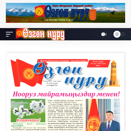
Өө
Font
Resizer