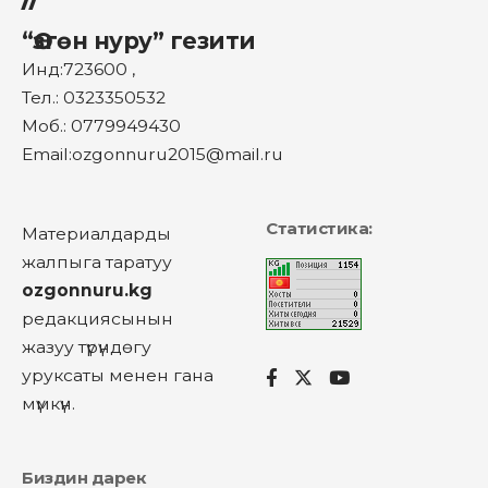
“Өзгөн нуру” гезити
Инд:723600 ,
Тел.: 0323350532
Моб.: 0779949430
Email:ozgonnuru2015@mail.ru
Статистика:
Материалдарды
жалпыга таратуу
ozgonnuru.kg
редакциясынын
жазуу түрүндөгу
уруксаты менен гана
мүмкүн.
Биздин дарек