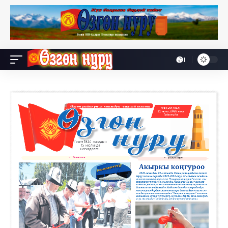
Өө
Font
Resizer