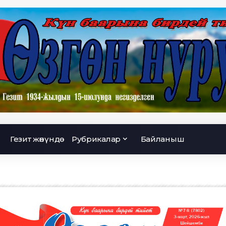
Гезит жөнүндө
Рубрикалар
Байланыш