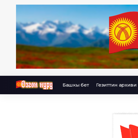
Башкы бет
Гезиттин архиви