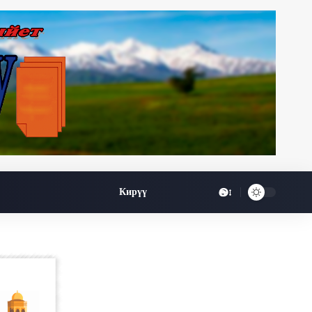
Өө
Кирүү
Font
Resizer