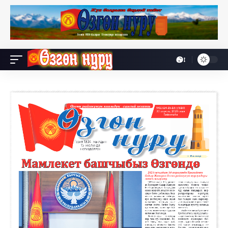
Өө
Font
Resizer