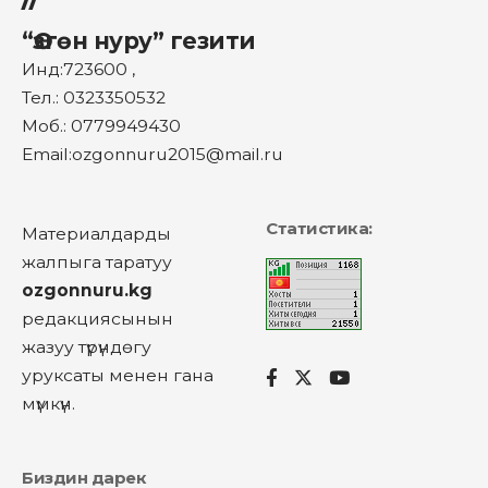
“Өзгөн нуру” гезити
Инд:723600 ,
Тел.: 0323350532
Моб.: 0779949430
Email:ozgonnuru2015@mail.ru
Статистика:
Материалдарды
жалпыга таратуу
ozgonnuru.kg
редакциясынын
жазуу түрүндөгу
уруксаты менен гана
мүмкүн.
Биздин дарек