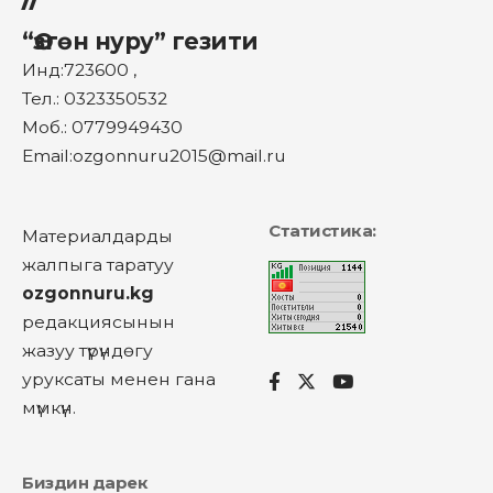
“Өзгөн нуру” гезити
Инд:723600 ,
Тел.: 0323350532
Моб.: 0779949430
Email:ozgonnuru2015@mail.ru
Статистика:
Материалдарды
жалпыга таратуу
ozgonnuru.kg
редакциясынын
жазуу түрүндөгу
уруксаты менен гана
мүмкүн.
Биздин дарек