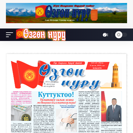
Өө
Font
Resizer