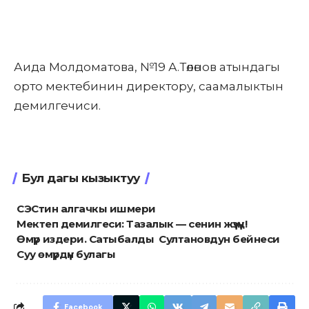
Аида Молдоматова, №19 А.Төлөнов атындагы
орто мектебинин директору, саамалыктын
демилгечиси.
Бул дагы кызыктуу
СЭСтин алгачкы ишмери
Мектеп демилгеси: Тазалык — сенин жүзүң!
Өмүр издери. Сатыбалды Султановдун бейнеси
Суу өмүрдүн булагы
Facebook