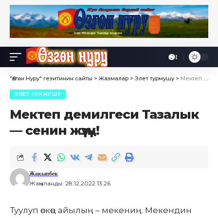
Өө
Font
Resizer
"Өзгөн Нуру" гезитинин сайты
>
Жазмалар
>
Элет турмушу
>
Мектеп демилгеси Тазалык — сенин жүзүң!
ЭЛЕТ ТУРМУШУ
Мектеп демилгеси Тазалык
— сенин жүзүң!
Жакыпбек
Жаңыланды: 28.12.2022 13:26
Туулуп өскөң айылың – мекениң. Мекендин