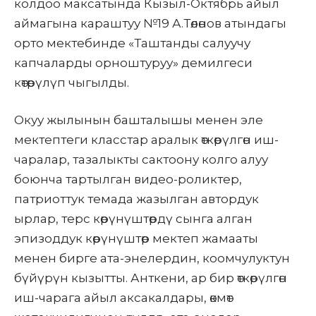
колдоо максатында Кызыл-Октябрь айыл
аймагына караштуу №19 А.Төлөнов атындагы
орто мектебинде «Таштанды салуучу
капчаларды орноштуруу» демилгеси
көтөрүлүп чыгылды.
Окуу жылынын башталышы менен эле
мектептеги класстар аралык өткөрүлгөн иш-
чаралар, тазалыкты сактоону колго алуу
боюнча тартылган видео-роликтер,
патриоттук темада жазылган автордук
ырлар, терс көрүнүштөрдү сынга алган
эпизоддук көрүнүштөр мектеп жамааты
менен бирге ата-энелердин, коомчулуктун
бүйүрүн кызытты. Анткени, ар бир өткөрүлгөн
иш-чарага айыл аксакалдары, өкмөт