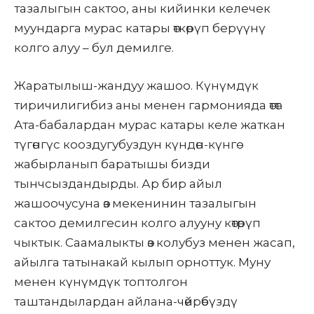
тазалыгын сактоо, аны кийинки келечек
муундарга мурас катары өткөрүп берүүнү
колго алуу – бул демилге.
Жаратылыш-жандуу жашоо. Күнүмдүк
тиричилигибиз аны менен гармонияда өтөт.
Ата-бабалардан мурас катары келе жаткан
түгөнгүс кооздугубуздун күндөн-күнгө
жабырланып баратышы бизди
тынчсыздандырды. Ар бир айыл
жашоочусуна өз мекенинин тазалыгын
сактоо демилгесин колго алууну көтөрүп
чыктык. Саамалыкты өз колубуз менен жасап,
айылга татынакай кылып орноттук. Муну
менен күнүмдүк топтолгон
таштандылардан айлана-чөйрөбүздү