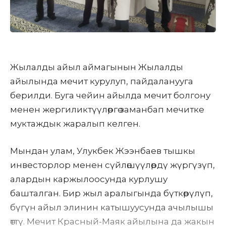
Жылалды айыл аймагынын Жылалды
айылында мечит курулуп, пайдаланууга
берилди. Буга чейин айылда мечит болгону
менен жергиликтүүлөргө заманбап мечитке
муктаждык жаралып келген.
Мындан улам,
Улукбек Жээнбаев
тышкы
инвесторлор менен сүйлөшүүлөрдү жүргүзүп,
алардын каржылоосунда курлушу
башталган. Бир жыл аралыгында бүткөрүлүп,
бүгүн айыл элинин катышуусунда ачылышы
өттү. Мечит Красный-Маяк айылына да жакын