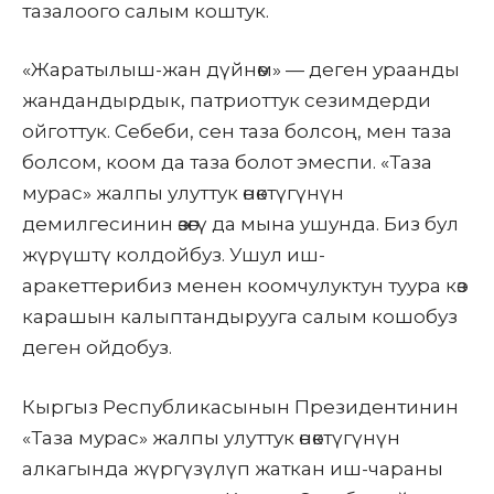
тазалоого салым коштук.
«Жаратылыш-жан дүйнөм» — деген ураанды
жандандырдык, патриоттук сезимдерди
ойготтук. Себеби, сен таза болсоң, мен таза
болсом, коом да таза болот эмеспи. «Таза
мурас» жалпы улуттук өнөктүгүнүн
демилгесинин өзөгү да мына ушунда. Биз бул
жүрүштү колдойбуз. Ушул иш-
аракеттерибиз менен коомчулуктун туура көз
карашын калыптандырууга салым кошобуз
деген ойдобуз.
Кыргыз Республикасынын Президентинин
«Таза мурас» жалпы улуттук өнөктүгүнүн
алкагында жүргүзүлүп жаткан иш-чараны