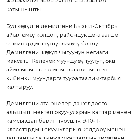
жетекчилигинен өкүлдөр, ата-энелер
катышышты.
Бул көтөрүлгөн демилгени Кызыл-Октябрь
айыл өкмөтү колдоп, райондук деңгээлде
семинардын өтүшүнө көмөкчү болду.
Демилгени көтөрүп чыгуунун негизги
максаты: Келечек муунду өзү туулуп, өскөн
айылынын тазалыгын сактоо менен
кийинки муундарга туура таалим-тарбия
калтыруу.
Демилгени ата-энелер да колдоого
алышып, мектеп окуучуларын каптар менен
камсыздап берип турушту. 9-10-11-
класстардын окуучулары өз колдору менен
таштанды салынуучу каптардын тирөөчтөрүн