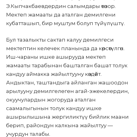
Э.Кыпчакбаевдердин салымдары өтө зор.
Мектеп жамааты да аталган демилгени
кубатташып, бир муштум болуп түйүлүштү.
Бул тазалыкты сактап калуу демилгеси
мектептин келечек планында да көрсөтүлгөн.
Иш-чараны ишке ашырууда мектеп
жамааты тарабынан башталган башат толук
кандуу аймакка жайылтууну көздөйт.
Андыктан, таштандыга айланган жашоодон
арылууну демилгелеген агай-эжекелердин,
окуучулардын жогоруда аталган
саамалыгынын толук кандуу ишке
ашырылышына жергиликтүү бийлик маани
берип, райондун калкына жайылтуу —
учурдун талабы.