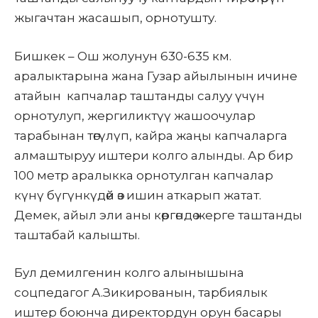
жыгачтан жасашып, орнотушту.
Бишкек – Ош жолунун 630-635 км.
аралыктарына жана Гузар айылынын ичине
атайын капчалар таштанды салуу үчүн
орнотулуп, жергиликтүү жашоочулар
тарабынан төгүлүп, кайра жаңы капчаларга
алмаштыруу иштери колго алынды. Ар бир
100 метр аралыкка орнотулган капчалар
күнү бүгүнкүдөй өз ишин аткарып жатат.
Демек, айыл эли аны көргөндө жерге таштанды
таштабай калышты.
Бул демилгенин колго алынышына
соцпедагог А.Зикированын, тарбиялык
иштер боюнча директордун орун басары