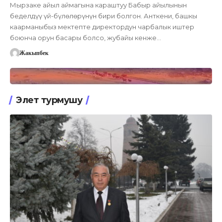
Мырзаке айыл аймагына караштуу Бабыр айылынын
беделдүү үй-бүлөлөрүнүн бири болгон. Анткени, башкы
каарманыбыз мектепте директордун чарбалык иштер
боюнча орун басары болсо, жубайы кенже…
Жакыпбек
Элет турмушу