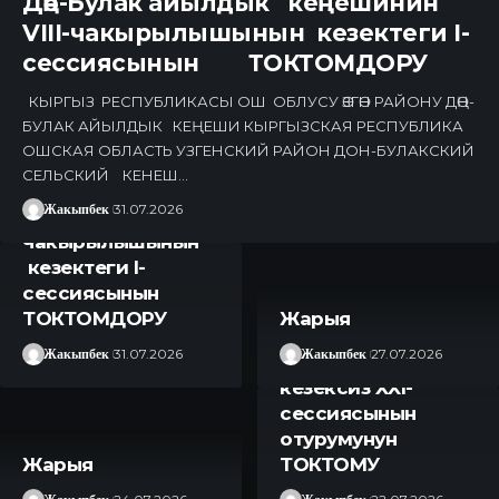
Дөң-Булак айылдык кеңешинин
VIII-чакырылышынын кезектеги I-
сессиясынын ТОКТОМДОРУ
КЫРГЫЗ РЕСПУБЛИКАСЫ ОШ ОБЛУСУ ӨЗГӨН РАЙОНУ ДӨҢ-
БУЛАК АЙЫЛДЫК КЕҢЕШИ КЫРГЫЗСКАЯ РЕСПУБЛИКА
ОШСКАЯ ОБЛАСТЬ УЗГЕНСКИЙ РАЙОН ДОН-БУЛАКСКИЙ
Дөң-Булак
СЕЛЬСКИЙ КЕНЕШ…
айылдык
Жакыпбек
31.07.2026
кеңешинин VIII-
чакырылышынын
кезектеги I-
сессиясынын
Өзгөн шаардык
ТОКТОМДОРУ
Жарыя
кеңешинин (VIII
Жакыпбек
31.07.2026
Жакыпбек
27.07.2026
чакырылышынын)
кезексиз XXI-
сессиясынын
отурумунун
Жарыя
ТОКТОМУ ​