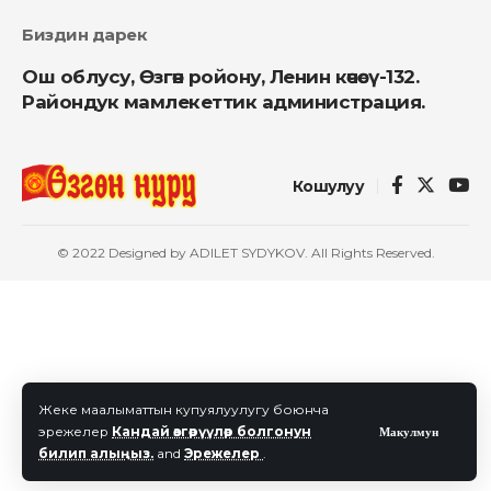
Биздин дарек
Ош облусу, Өзгөн ройону, Ленин көчөсү-132.
Райондук мамлекеттик администрация.
Кошулуу
© 2022 Designed by ADILET SYDYKOV. All Rights Reserved.
Жеке маалыматтын купуялуулугу боюнча
эрежелер
Кандай өзгөрүүлөр болгонун
Макулмун
билип алыңыз.
and
Эрежелер
.