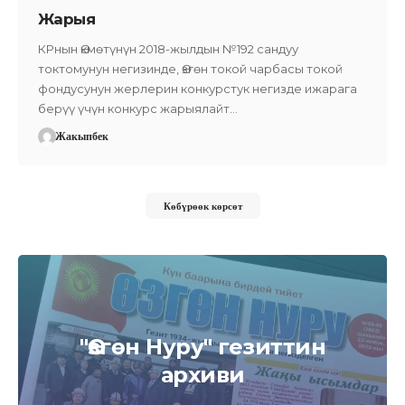
Жарыя
КРнын Өкмөтүнүн 2018-жылдын №192 сандуу
токтомунун негизинде, Өзгөн токой чарбасы токой
фондусунун жерлерин конкурстук негизде ижарага
берүү үчүн конкурс жарыялайт…
Жакыпбек
Көбүрөөк көрсөт
"Өзгөн Нуру" гезиттин
архиви