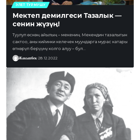
ЭЛЕТ ТУРМУШУ
Мектеп демилгеси Тазалык —
сенин жүзүң!
Туулуп өскөң айылың – мекениң. Мекендин тазалыгын
сактоо, аны кийинки келечек муундарга мурас катары
өткөрүп берүүнү колго алуу – бул…
Жакыпбек
28.12.2022