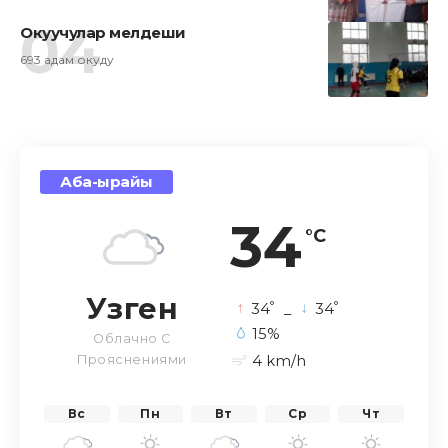
Окуучулар мелдеши
693 адам окуду
Аба-ырайы
34
°C
Узген
°
°
34
_
34
15%
Облачно С
4 km/h
Прояснениями
Вс
Пн
Вт
Ср
Чт