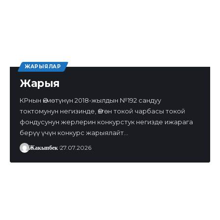
ЖАРЫЯЛАР
Жарыя
КРнын Өкмөтүнүн 2018-жылдын №192 сандуу
токтомунун негизинде, Өзгөн токой чарбасы токой
фондусунун жерлерин конкурстук негизде ижарага
берүү үчүн конкурс жарыялайт…
Жакыпбек
27.07.2026