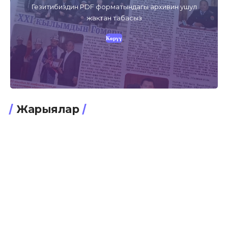
Гезитибиздин PDF форматындагы архивин ушул
жактан табасыз
Көрүү
Жарыялар