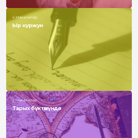
4 Макалалар
Ыр куржун
2 Макалалар
Тарых бүктөмүндө