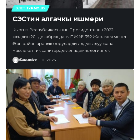
ЭЛЕТ ТУРМУШУ
СЭСтин алгачкы ишмери
Кыргыз Республикасынын Президентинин 2022-
жылдын 20- декабрындагы ПЖ № 392 Жарлыгы менен
Өзгөн район аралык ооруларды алдын алуу жана
мамлекеттик санитардык-эпидемиологиялык…
Жакыпбек
11.01.2023