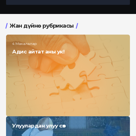
Жан дүйнө рубрикасы
4 Макалалар
Адис айтат аны ук!
Улуулардан улуу сөз