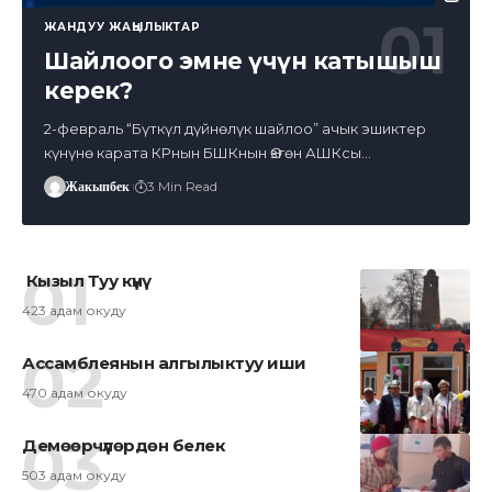
ЖАНДУУ ЖАҢЫЛЫКТАР
Шайлоого эмне үчүн катышыш
керек?
2-февраль “Бүткүл дүйнөлүк шайлоо” ачык эшиктер
күнүнө карата КРнын БШКнын Өзгөн АШКсы…
Жакыпбек
3 Min Read
Кызыл Туу күнү
423 адам окуду
Ассамблеянын алгылыктуу иши
470 адам окуду
Демөөрчүлөрдөн белек
503 адам окуду