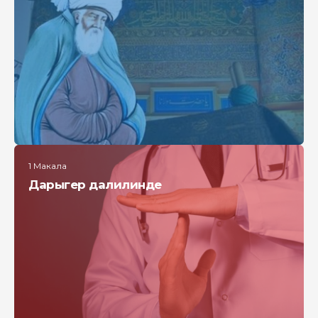
1 Макала
Дарыгер далилинде