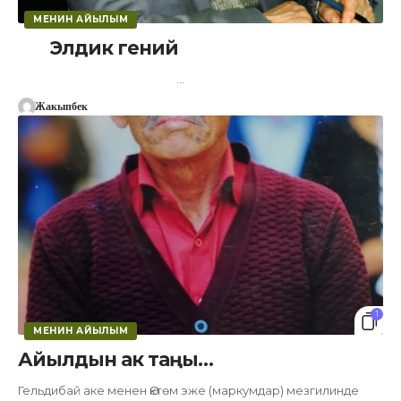
МЕНИН АЙЫЛЫМ
Элдик гений
…
Жакыпбек
1
МЕНИН АЙЫЛЫМ
Айылдын ак таңы…
Гельдибай аке менен Өктөм эже (маркумдар) мезгилинде