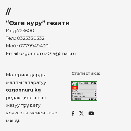
//
“Өзгөн нуру” гезити
Инд:723600 ,
Тел.: 0323350532
Моб.: 0779949430
Email:ozgonnuru2015@mail.ru
Статистика:
Материалдарды
жалпыга таратуу
ozgonnuru.kg
редакциясынын
жазуу түрүндөгу
уруксаты менен гана
мүмкүн.