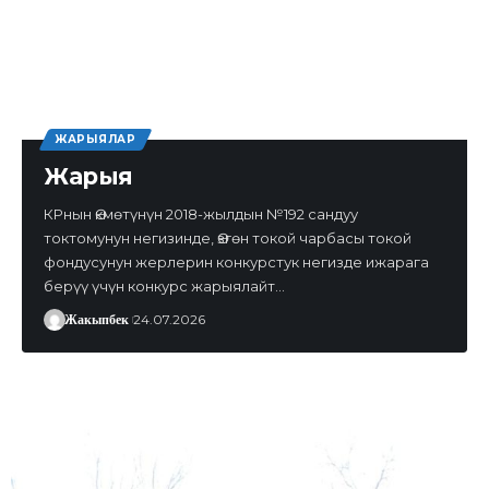
ЖАРЫЯЛАР
Жарыя
КРнын Өкмөтүнүн 2018-жылдын №192 сандуу
токтомунун негизинде, Өзгөн токой чарбасы токой
фондусунун жерлерин конкурстук негизде ижарага
берүү үчүн конкурс жарыялайт…
Жакыпбек
24.07.2026