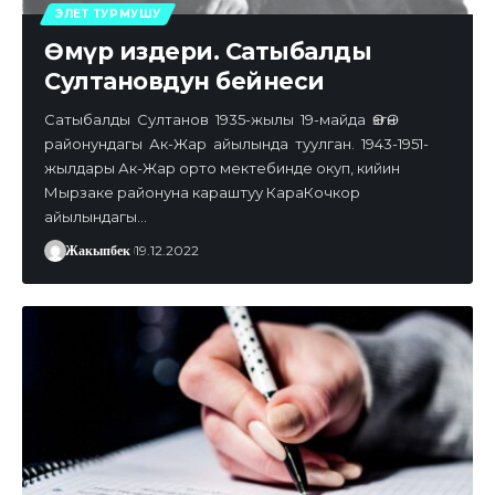
ЭЛЕТ ТУРМУШУ
Өмүр издери. Сатыбалды
Султановдун бейнеси
Сатыбалды Султанов 1935-жылы 19-майда ӨзгӨн
районундагы Ак-Жар айылында туулган. 1943-1951-
жылдары Ак-Жар орто мектебинде окуп, кийин
Мырзаке районуна караштуу КараКочкор
айылындагы…
Жакыпбек
19.12.2022