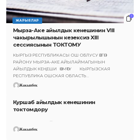
1
ЖАРЫЯЛАР
Мырза-Аке айылдык кенешинин VIII
чакырылышынын кезексиз XIII
сессиясынын ТОКТОМУ
КЫРГЫЗ РЕСПУБЛИКАСЫ ОШ ОБЛУСУ ӨЗГӨН
РАЙОНУ МЫРЗА-АКЕ АЙЫЛАЙМАГЫНЫН
АЙЫЛДЫК КЕҢЕШИ ӨКМӨТҮ КЫРГЫЗСКАЯ
РЕСПУБЛИКА ОШСКАЯ ОБЛАСТЬ…
Жакыпбек
Куршаб айылдык кенешинин
токтомдору
…
Жакыпбек