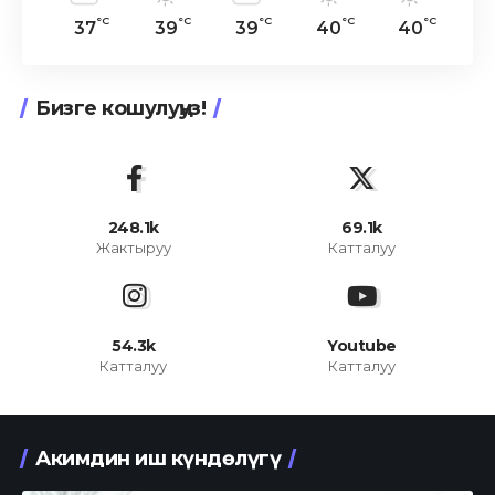
°C
°C
°C
°C
°C
37
39
39
40
40
Бизге кошулуңуз!
248.1k
69.1k
Жактыруу
Катталуу
54.3k
Youtube
Катталуу
Катталуу
Акимдин иш күндөлүгү