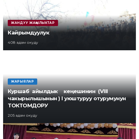
ЖАНДУУ ЖАҢЫЛЫКТАР
Кайрымдуулук
408 адам окуду
ЖАРЫЯЛАР
Куршаб айылдык кеңешинин (VIII
чакырылышынын ) I уюштуруу отурумунун
ТОКТОМДОРУ
205 адам окуду