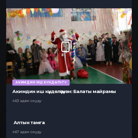
5
АКИМДИН ИШ КҮНДӨЛҮГҮ
Акимдин иш күндөлүгүнөн: Балаты майрамы
463 адам окуду
Алтын тамга
467 адам окуду