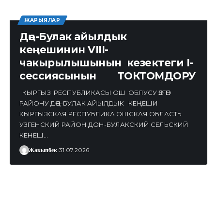
ЖАРЫЯЛАР
Дөң-Булак айылдык
кеңешинин VIII-
чакырылышынын кезектеги I-
сессиясынын ТОКТОМДОРУ
КЫРГЫЗ РЕСПУБЛИКАСЫ ОШ ОБЛУСУ ӨЗГӨН
РАЙОНУ ДӨҢ-БУЛАК АЙЫЛДЫК КЕҢЕШИ
КЫРГЫЗСКАЯ РЕСПУБЛИКА ОШСКАЯ ОБЛАСТЬ
УЗГЕНСКИЙ РАЙОН ДОН-БУЛАКСКИЙ СЕЛЬСКИЙ
КЕНЕШ…
Жакыпбек
31.07.2026