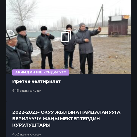
3
АКИМДИН ИШ КҮНДӨЛҮГҮ
Иретке келтирилет
645 адам окуду
2022-2023- ОКУУ ЖЫЛЫНА ПАЙДАЛАНУУГА
БЕРИЛҮҮЧҮ ЖАҢЫ МЕКТЕПТЕРДИН
КУРУЛУШТАРЫ
432 адам окуду