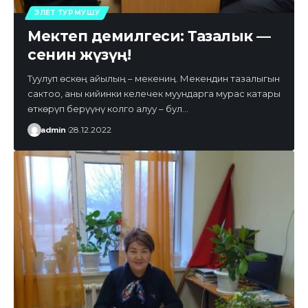
ЭЛЕТ ТУРМУШУ
Мектеп демилгеси: Тазалык —
сенин жүзүң!
Туулуп өскөң айылың – мекениң. Мекендин тазалыгын
сактоо, аны кийинки келечек муундарга мурас катары
өткөрүп берүүнү колго алуу – бул…
admin
28.12.2022