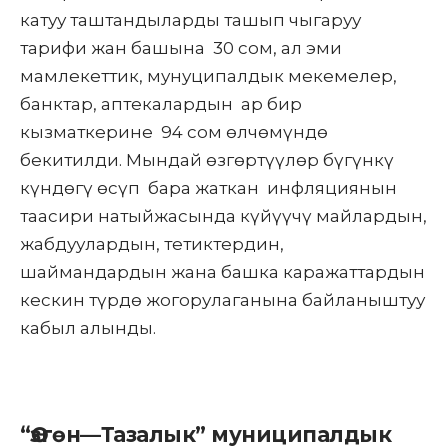
катуу таштандыларды ташып чыгаруу
тарифи жан башына 30 сом, ал эми
мамлекеттик, мунуципалдык мекемелер,
банктар, аптекалардын ар бир
кызматкерине 94 сом өлчөмүндө
бекитилди. Мындай өзгөртүүлөр бүгүнкү
күндөгү өсүп бара жаткан инфляциянын
таасири натыйжасында күйүүчү майлардын,
жабдуулардын, тетиктердин,
шаймандардын жана башка каражаттардын
кескин түрдө жогорулаганына байланыштуу
кабыл алынды.
“Өзгөн—Тазалык” муниципалдык