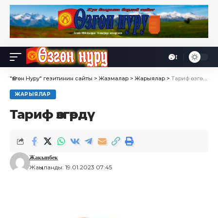
Өө
Font
Resizer
"Өзгөн Нуру" гезитинин сайты
>
Жазмалар
>
Жарыялар
>
Тариф өзгөрдү
ЖАРЫЯЛАР
Тариф өзгөрдү
Жакыпбек
Жаңыланды: 19.01.2023 07:45