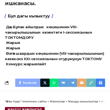
ишканасы.
Бул дагы кызыктуу
Дөң-Булак айылдык кеңешинин VIII-
чакырылышынын кезектеги I-сессиясынын
ТОКТОМДОРУ
Жарыя
Жарыя
Өзгөн шаардык кеңешинин (VIII чакырылышынын)
кезексиз XXI-сессиясынын отурумунун ТОКТОМУ ​
Конкурс жарыялайт
Facebook
"Өзгөн Нуру" гезитинин сайты
>
Жазмалар
>
Жандуу жаңылыктар
>
Ардактуу кызматкерлер
ЖАНДУУ ЖАҢЫЛЫКТАР