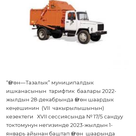
“Өзгөн—Тазалык” муниципалдык
ишканасынын тарифтик баалары 2022-
жылдын 28-декабрында Өзгөн шаардык
кеңешинин (VII чакырылышынын)
кезектеги XVII сессиясында № 17/5 сандуу
токтомунун негизинде 2023-жылдын 1-
январь айынан баштап Өзгөн шаарында