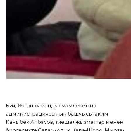
Бүгүн, Өзгөн райондук мамлекеттик
администрациясынын башчысы-аким
Каныбек Апбасов, тиешелүү кызматтар менен
биргеликте Салам-Алик, Кара-Шоро, Мырза-