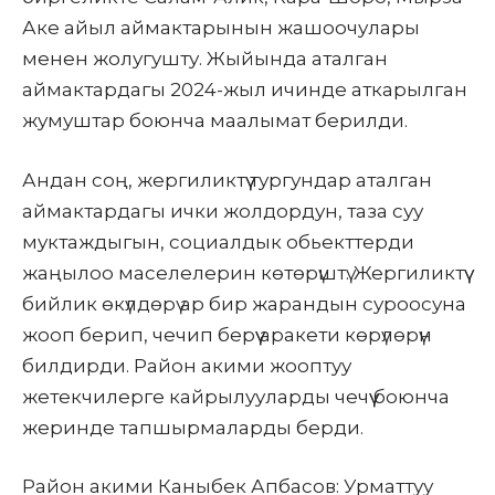
Аке айыл аймактарынын жашоочулары
менен жолугушту. Жыйында аталган
аймактардагы 2024-жыл ичинде аткарылган
жумуштар боюнча маалымат берилди.
Андан соң, жергиликтүү тургундар аталган
аймактардагы ички жолдордун, таза суу
муктаждыгын, социалдык обьекттерди
жаңылоо маселелерин көтөрүштү. Жергиликтүү
бийлик өкүлдөрү ар бир жарандын суроосуна
жооп берип, чечип берүү аракети көрүлөрүн
билдирди. Район акими жооптуу
жетекчилерге кайрылууларды чечүү боюнча
жеринде тапшырмаларды берди.
Район акими
Каныбек Апбасов
: Урматтуу