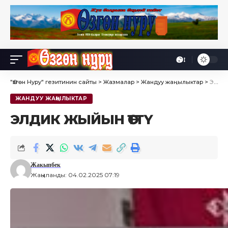
Өө
Font
Resizer
"Өзгөн Нуру" гезитинин сайты
>
Жазмалар
>
Жандуу жаңылыктар
>
ЭЛДИК ЖЫЙЫН ӨТТҮ
ЖАНДУУ ЖАҢЫЛЫКТАР
ЭЛДИК ЖЫЙЫН ӨТТҮ
Жакыпбек
Жаңыланды: 04.02.2025 07:19