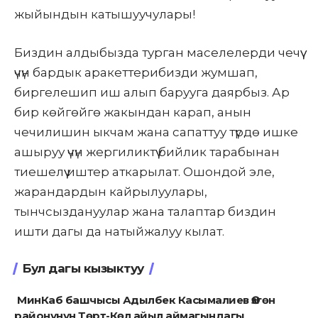
жыйындын катышуучулары!
Биздин алдыбызда турган маселелерди чечүү
үчүн бардык аракеттерибизди жумшап,
биргелешип иш алып барууга даярбыз. Ар
бир көйгөйгө жакындан карап, анын
чечилишин ыкчам жана сапаттуу түрдө ишке
ашыруу үчүн жергиликтүү бийлик тарабынан
тиешелүү иштер аткарылат. Ошондой эле,
жарандардын кайрылуулары,
тынчсыздануулар жана талаптар биздин
ишти дагы да натыйжалуу кылат.
Бул дагы кызыктуу
МинКаб башчысы Адылбек Касымалиев Өзгөн
районунун Төрт-Көл айыл аймагындагы