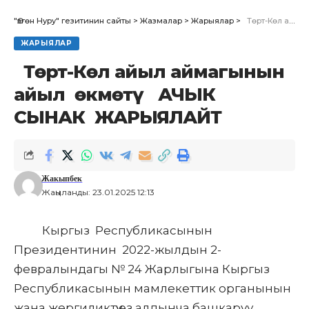
ООГАН СОГУШУНУН АЯКТАГЫНДЫГЫНА 37 ЖЫЛ
"Өзгөн Нуру" гезитинин сайты
>
Жазмалар
>
Жарыялар
>
Төрт-Көл айыл аймагынын айыл өкмөтү АЧЫК СЫНАК ЖАРЫЯЛАЙТ
ЭЛДИК ЖЫЙЫН ӨЗГӨН ШААРЫНДА ӨТТҮ
Ош облусунун башчысы Өзгөн районундагы бир
ЖАРЫЯЛАР
катар билим берүү мекемелеринин
Төрт-Көл айыл аймагынын
ишмердүүлүгү менен таанышты
айыл өкмөтү АЧЫК
СЫНАК ЖАРЫЯЛАЙТ
Facebook
Жакыпбек
Жаңыланды: 23.01.2025 12:13
Кыргыз Республикасынын
Президентинин 2022-жылдын 2-
февралындагы № 24 Жарлыгына Кыргыз
Республикасынын мамлекеттик органынын
жана жергиликтүү өз алдынча башкаруу