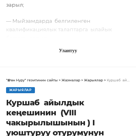
зарыл;
— Мыйзамдарда белгиленген
квалификациялык талаптарга ылайык
болуусу зарыл;
Улантуу
"Өзгөн Нуру" гезитинин сайты
>
Жазмалар
>
Жарыялар
>
Куршаб айылдык кеңешинин (VIII чакырылышынын ) I уюштуруу отурумунун ТОКТОМДОРУ
Кенже административдик муниципалдык
ЖАРЫЯЛАР
кызмат орундары үчүн жалпы ченемдик
Куршаб айылдык
укуктук актылар:
кеңешинин (VIII
чакырылышынын ) I
уюштуруу отурумунун