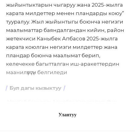
жыйынтыктарын чыгаруу жана 2025-жылга
карата милдеттер менен пландарды коюу”
тууралуу. Жыл жыйынтыгы боюнча негизги
маалыматтар баяндалгандан кийин, район
жетекчиси Каныбек Апбасов 2025-жылга
карата коюлган негизги милдеттер жана
пландар боюнча маалымат берип,
келечекке багытталган иш-аракеттердин
маанилүүлүгүн белгиледи
Бул дагы кызыктуу
МинКаб башчысы Адылбек Касымалиев Өзгөн
районунун Төрт-Көл айыл аймагындагы
Жылалды орто мектебинин ачылышына
Улантуу
катышты
ОШ ОБЛУСУ 2025-ЖЫЛДЫН ЖЫЙЫНТЫГЫН
ЧЫГАРДЫ