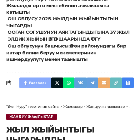
Жылалды орто мектебинин ачылышына
катышты
ОШ ОБЛУСУ 2025-ЖЫЛДЫН ЖЫЙЫНТЫГЫН
ЧЫГАРДЫ
ООГАН СОГУШУНУН АЯКТАГЫНДЫГЫНА 37 ЖЫЛ
ЭЛДИК ЖЫЙЫН ӨЗГӨН ШААРЫНДА ӨТТҮ
Ош облусунун башчысы Өзгөн районундагы бир
катар билим берүү мекемелеринин
ишмердүүлүгү менен таанышты
Facebook
"Өзгөн Нуру" гезитинин сайты
>
Жазмалар
>
Жандуу жаңылыктар
>
ЖЫЛ 
ЖАНДУУ ЖАҢЫЛЫКТАР
ЖЫЛ ЖЫЙЫНТЫГЫ
ЧЫГАРЫЛДЫ