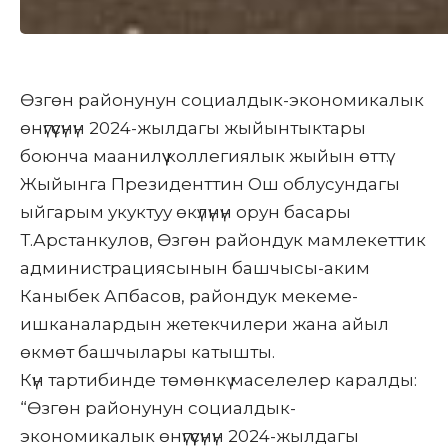
Өзгөн районунун социалдык-экономикалык
өнүгүүсүнүн 2024-жылдагы жыйынтыктары
боюнча маанилүү коллегиялык жыйын өттү.
Жыйынга Президенттин Ош облусундагы
ыйгарым укуктуу өкүлүнүн орун басары
Т.Арстанкулов, Өзгөн райондук мамлекеттик
администрациясынын башчысы-аким
Каныбек Апбасов, райондук мекеме-
ишканалардын жетекчилери жана айыл
өкмөт башчылары катышты.
Күн тартибинде төмөнкү маселелер каралды:
“Өзгөн районунун социалдык-
экономикалык өнүгүүсүнүн 2024-жылдагы