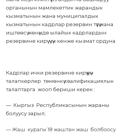
органынын мамлекеттик жарандык
кызматынын жана муниципалдык
кызматынын кадрлар резервин түзүү жана
иштөөсү жөнүндө ылайык кадрлардын
резервине кирүү үчүн кенже кызмат ордуна
Кадрлар ички резервине кирүү үчүн
талапкерлер төмөнкү квалификациялык
талаптарга жооп бериши керек :
— Кыргыз Республикасынын жараны
болуусу зарыл;
— Жаш курагы 18 жаштан жаш болбоосу