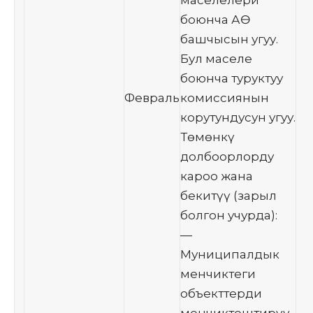
боюнча АӨ
башчысын угуу.
Бул маселе
боюнча туруктуу
Февраль
комиссиянын
корутундусун угуу.
Төмөнкү
долбоорлорду
кароо жана
бекитүү (зарыл
болгон учурда):
—
Муниципалдык
менчиктеги
объекттерди
менчиктештирүү