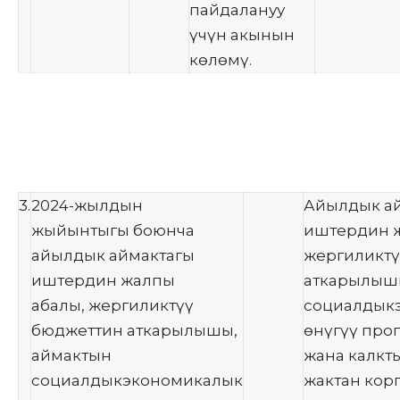
пайдалануу
үчүн акынын
көлөмү.
3.
2024-жылдын
Айылдык а
жыйынтыгы боюнча
иштердин ж
айылдык аймактагы
жергиликтү
иштердин жалпы
аткарылыш
абалы, жергиликтүү
социалдык
бюджеттин аткарылышы,
өнүгүү пр
аймактын
жана калкт
социалдыкэкономикалык
жактан кор