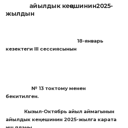
айылдык кеңешинин2025-
жылдын
18-январь
кезектеги III сессиясынын
№ 13 токтому менен
бекитилген.
Кызыл-Октябрь айыл аймагынын
айылдык кеңешинин 2025-жылга карата
иш планы