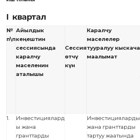
I квартал
№
Айылдык
Каралчу
п\п
кеңештин
маселелер
сессиясында
Сессия
тууралуу кыскача
каралчу
өтчү
маалымат
маселенин
күн
аталышы
1.
Инвестициялард
Инвестицияларды
ы жана
жана гранттарды
гранттарды
тартуу жаатында