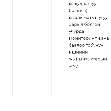
макулдашуу
боюнча)
маалыматын угуу.
Зарыл болгон
учурда
мониторинг жана
баалоо тобунун
ишинин
жыйынтыктарын
угуу.