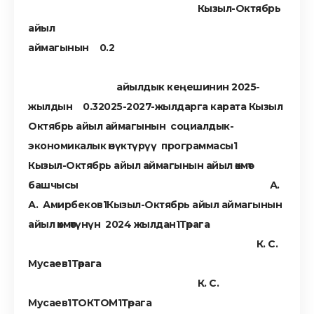
Кызыл-Октябрь
айыл
аймагынын
айылдык кеңешинин 2025-
жылдын
2025-2027-жылдарга карата Кызыл
Октябрь айыл аймагынын социалдык-
экономикалык өнүктүрүү программасы
Кызыл-Октябрь айыл аймагынын айыл өкмөт
башчысы А.
А. Амирбеков
Кызыл-Октябрь айыл аймагынын
айыл өкмөтүнүн 2024 жылдан
Төрага
К. С.
Мусаев
Төрага
К. С.
Мусаев
ТОКТОМ
Төрага