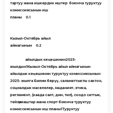
тартуу жана ишкердик иштер боюнча туруктуу
комиссиясынын иш
планы
Кызыл-Октябрь айыл
аймагынын
айылдык кеңешинин2025-
жылдын
Кызыл-Октябрь айыл аймагынын
айылдык кеңешинин туруктуу комиссиясынын
2025- жылга Билим берүү, саламаттыкты сактоо,
социалдык маселелер, маданият, этика,
регламент, (каада салт, дин, тил), соодо саттык,
тейлөө, жаштар жана спорт боюнча туруктуу
комиссиясынын иш планы
Туруктуу