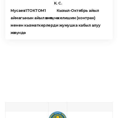
К. С.
Мусаев
ТОКТОМ
Кызыл-Октябрь айыл
аймагынын айыл өкмөтүнө келишим (контрак)
менен кызматкерлерди жумушка кабыл алуу
жөнүндө