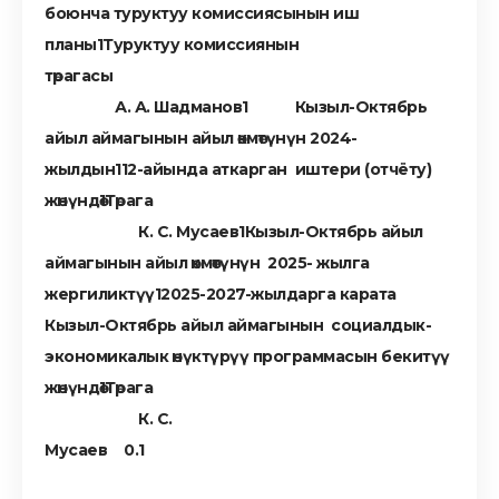
боюнча туруктуу комиссиясынын иш
планы
Туруктуу комиссиянын
төрагасы
А. А. Шадманов
Кызыл-Октябрь
айыл аймагынын айыл өкмөтүнүн 2024-
жылдын
12-айында аткарган иштери (отчёту)
жөнүндө
Төрага
К. С. Мусаев
Кызыл-Октябрь айыл
аймагынын айыл өкмөтүнүн 2025- жылга
жергиликтүү
2025-2027-жылдарга карата
Кызыл-Октябрь айыл аймагынын социалдык-
экономикалык өнүктүрүү программасын бекитүү
жөнүндө
Төрага
К. С.
Мусаев