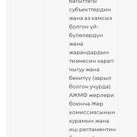
багыттагы
субъекттердин
жана аз камсыз
болгон үй-
бүлөлөрдүн
жана
жарандардын
тизмесин карап
чыгуу жана
бекитүү (зарыл
болгон учурда).
АЖМФ жерлери
боюнча Жер
комиссиясынын
курамын жана
иш регламентин