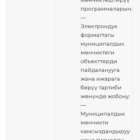
программаларын;
—
Электрондук
форматтагы
муниципалдык
менчиктеги
объекттерди
пайдаланууга
жана ижарага
берүү тартиби
жөнүндө жобону;
—
Муниципалдык
менчикти
камсыздандыруу
жана тизмеден