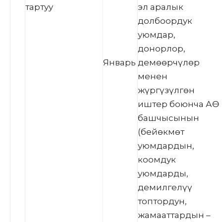
тартуу
эл аралык
долбоордук
уюмдар,
донорлор,
Январь
демөөрчүлөр
менен
жүргүзүлгөн
иштер боюнча АӨ
башчысынын
(бейөкмөт
уюмдардын,
коомдук
уюмдарды,
демилгелүү
топтордун,
жамааттардын –