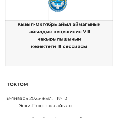
Кызыл-Октябрь
айыл аймагынын
айылдык кеңешинин VIII
чакырылышынын
кезектеги I
II
сессиясы
ТОКТОМ
18-январь 2025-жыл. № 13
Эски-Покровка айылы.