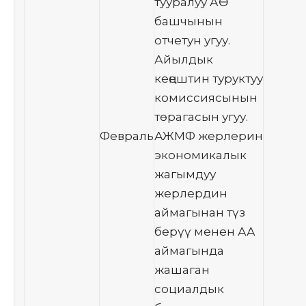
тууралуу АӨ
башчынын
отчетун угуу.
Айылдык
кеңештин туруктуу
комиссиясынын
төрагасын угуу.
Февраль
АЖМФ жерлерин
экономикалык
жагымдуу
жерлердин
аймагынан түз
берүү менен АА
аймагында
жашаган
социалдык