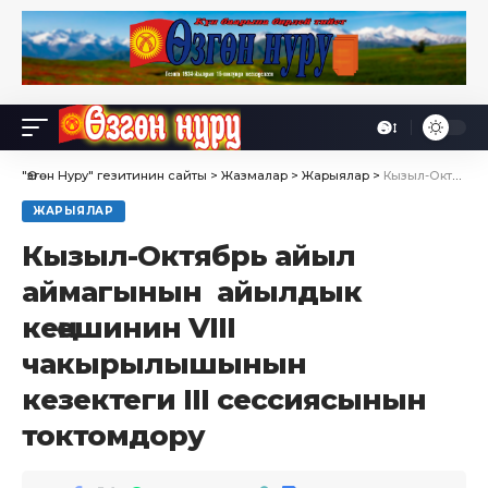
Өө
Font
Resizer
"Өзгөн Нуру" гезитинин сайты
>
Жазмалар
>
Жарыялар
>
Кызыл-Октябрь айыл аймагынын айылдык кеңешинин VIII чакырылышынын кезектеги III сессиясынын токтомдору
ЖАРЫЯЛАР
Кызыл-Октябрь айыл
аймагынын айылдык
кеңешинин VIII
чакырылышынын
кезектеги III сессиясынын
токтомдору