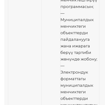
программасын;
—
Муниципалдык
менчиктеги
объекттерди
пайдаланууга
жана ижарага
берүү тартиби
жөнүндө жобону;
—
Электрондук
форматтагы
муниципалдык
менчиктеги
объекттерди
менчиктештирүү