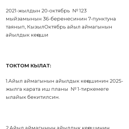
2021-жылдын 20-октябрь № 123
мыйзамынын 36-беренесинин 7-пунктуна
таянып, КызылОктябрь айыл аймагынын
айылдык кеңеши
ТОКТОМ КЫЛАТ:
1.Айыл аймагынын айылдык кеңешинин 2025-
жылга карата иш планы № 1-тиркемеге
ылайык бекитилсин.
2.Айыл аймагынын айылдык кеңешинин