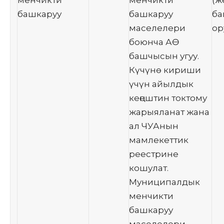
башкаруу
башкаруу
б
маселелери
ор
боюнча АӨ
башчысын угуу.
Күчүнө кириши
үчүн айылдык
кеңештин токтому
жарыяланат жана
ал ЧУАнын
мамлекеттик
реестрине
кошулат.
Муниципалдык
менчикти
башкаруу
маселелери