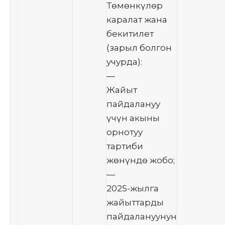
Төмөнкүлөр
каралат жана
бекитилет
(зарыл болгон
учурда):
—
Жайыт
пайдалануу
үчүн акыны
орнотуу
тартиби
жөнүндө жобо;
—
2025-жылга
жайыттарды
пайдалануунун