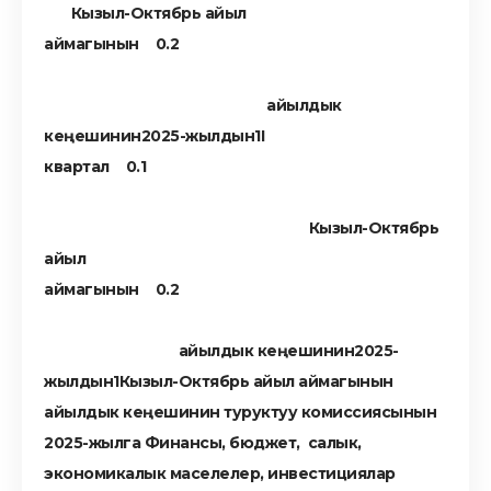
Кызыл-Октябрь айыл
аймагынын
айылдык
кеңешинин2025-жылдын
I
квартал
Кызыл-Октябрь
айыл
аймагынын
айылдык кеңешинин2025-
жылдын
Кызыл-Октябрь айыл аймагынын
айылдык кеңешинин туруктуу комиссиясынын
2025-жылга Финансы, бюджет, салык,
экономикалык маселелер, инвестициялар