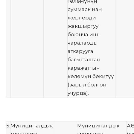
төлөмүнүн
суммасынан
жерлерди
жакшыртуу
боюнча иш-
чараларды
аткарууга
багытталган
каражаттын
көлөмүн бекитүү
(зарыл болгон
учурда).
5.
Муниципалдык
Муниципалдык
АӨ
менчикти
менчикти
(ж