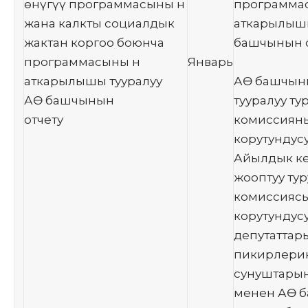
өнүгүү программасыны н
программа
жана калкты социалдык
аткарылышы
жактан коргоо боюнча
башчынын от
программасыны н
Январь
аткарылышы тууралуу
АӨ башчыны
АӨ башчынын
тууралуу ту
отчету
комиссиян
корутундусу
Айылдык ке
жооптуу тур
комиссияс
корутундусу
депутатта
пикирлери
сунуштарын
менен АӨ 