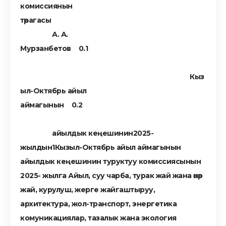
комиссиянын
төрагасы
А. А.
Мурзанбетов
Кыз
ыл-Октябрь айыл
аймагынын
айылдык кеңешинин2025-
жылдын
Кызыл-Октябрь айыл аймагынын
айылдык кеңешинин туруктуу комиссиясынын
2025- жылга Айыл, суу чарба, турак жай жана өнөр
жай, курулуш, жерге жайгаштыруу,
архитектура, жол-транспорт, энергетика
комуникациялар, тазалык жана экология