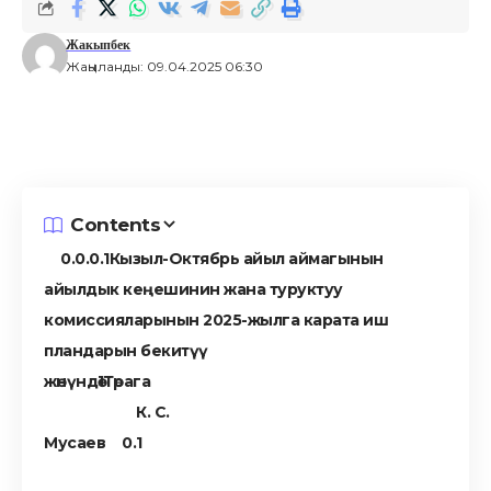
Жакыпбек
Жаңыланды: 09.04.2025 06:30
Contents
Кызыл-Октябрь айыл аймагынын
айылдык кеңешинин жана туруктуу
комиссияларынын 2025-жылга карата иш
пландарын бекитүү
жөнүндө
Төрага
К. С.
Мусаев