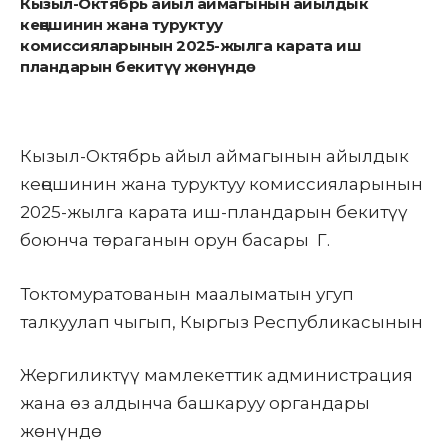
Кызыл-Октябрь айыл аймагынын айылдык
кеңешинин жана туруктуу
комиссияларынын 2025-жылга карата иш
пландарын бекитүү жөнүндө
Кызыл-Октябрь айыл аймагынын айылдык
кеңешинин жана туруктуу комиссияларынын
2025-жылга карата иш-пландарын бекитүү
боюнча төраганын орун басары Г.
Токтомуратованын маалыматын угуп
талкуулап чыгып, Кыргыз Республикасынын
Жергиликтүү мамлекеттик администрация
жана өз алдынча башкаруу органдары
жөнүндө