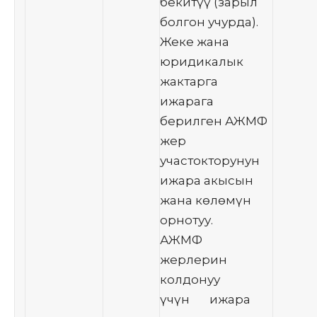
бекитүү (зарыл
болгон учурда).
Жеке жана
юридикалык
жактарга
ижарага
берилген АЖМФ
жер
участокторунун
ижара акысын
жана көлөмүн
орнотуу.
АЖМФ
жерлерин
колдонуу
үчүн ижара