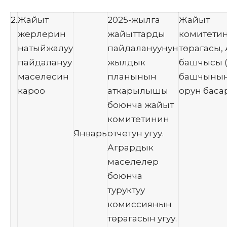
2.
Жайыт
2025-жылга
Жайыт
жерлерин
жайыттарды
комитети
натыйжалуу
пайдалануунун
төрагасы,
пайдалануу
жылдык
башчысы 
маселесин
планынын
башчыны
кароо
аткарылышы
орун баса
боюнча жайыт
комитетинин
Январь
отчетун угуу.
Агрардык
маселелер
боюнча
туруктуу
комиссиянын
төрагасын угуу.