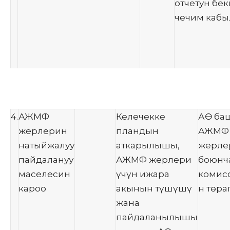
отчетун бе
чечим кабыл
4.
АЖМФ
Келечекке
АӨ ба
жерлерин
пландын
АЖМФ
натыйжалуу
аткарылышы,
жерле
пайдалануу
АЖМФ жерлери
боюнч
маселесин
үчүн ижара
комис
кароо
акынын түшүшү
н төра
жана
пайдаланылышы