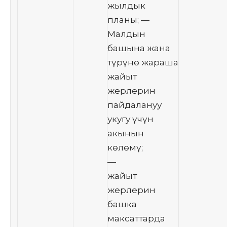
жылдык
планы; —
Малдын
башына жана
түрүнө жараша
жайыт
жерлерин
пайдалануу
укугу үчүн
акынын
көлөмү;
—
жайыт
жерлерин
башка
максаттарда