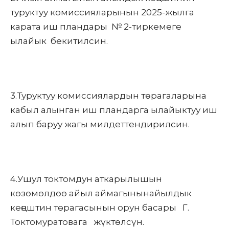
туруктуу комиссияларынын 2025-жылга
карата иш пландары № 2-тиркемеге
ылайык бекитилсин.
3.Туруктуу комиссиялардын төрагаларына
кабыл алынган иш пландарга ылайыктуу иш
алып баруу жагы милдеттендирилсин.
4.Ушул токтомдун аткарылышын
көзөмөлдөө айыл аймагынынайылдык
кеңештин төрагасынын орун басары Г.
Токтомуратовага жүктөлсүн.