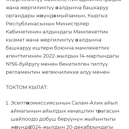
жана жергиликтүү өз алдынча башкаруу
органдары жөнүндө» мыйзамын, Кыргыз
Республикасынын Министрлер
Кабинетинин алдындагы Мамлекеттик
кызмат жана жергиликтүү өз алдынча
башкаруу иштери боюнча мамлекеттик
агенттигинин 2022-жылдын 14-мартындагы
№56-буйругу менен бекитилген типтүү
регламентин жетекчиликке алуу менен
ТОКТОМ КЫЛАТ:
Эсептөө комиссиясынын Салам-Алик айыл
аймагынын айылдык кеңештин төрагасын
шайлоодо добуш берүүнүн жыйынтыгы
жөнүндө 2024-жылдын 20-декабрындагы