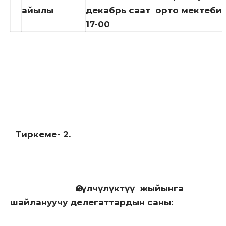
айылы
декабрь саат
орто мектеби
17-00
Тиркеме- 2.
Өкүлчүлүктүү жыйынга
шайлануучу делегаттардын саны: