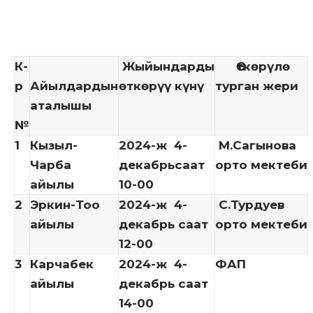
К-
Жыйындарды
Өткөрүлө
р
Айылдардын
өткөрүү күнү
турган жери
аталышы
№
1
Кызыл-
2024-ж 4-
М.Сагынова
Чарба
декабрьсаат
орто мектеби
айылы
10-00
2
Эркин-Тоо
2024-ж 4-
С.Турдуев
айылы
декабрь саат
орто мектеби
12-00
3
Карчабек
2024-ж 4-
ФАП
айылы
декабрь саат
14-00