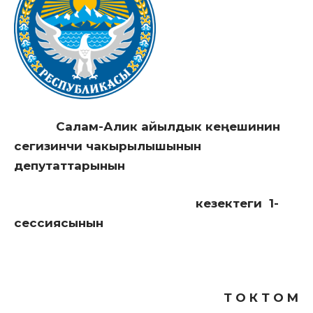
Салам-Алик айылдык кеңешинин
сегизинчи чакырылышынын
депутаттарынын
кезектеги 1-
сессиясынын
Т О К Т О М