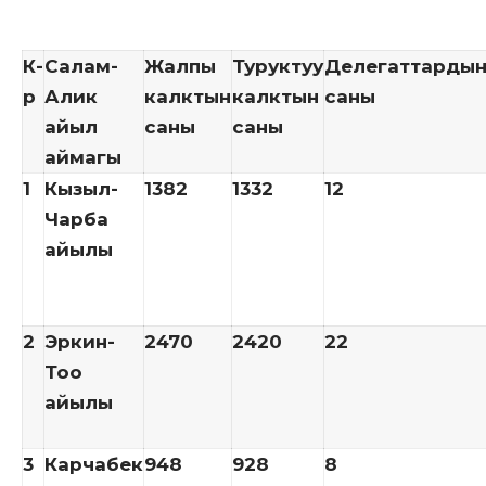
К-
Салам-
Жалпы
Туруктуу
Делегаттард
р
Алик
калктын
калктын
саны
айыл
саны
саны
аймагы
1
Кызыл-
1382
1332
12
Чарба
айылы
2
Эркин-
2470
2420
22
Тоо
айылы
3
Карчабек
948
928
8