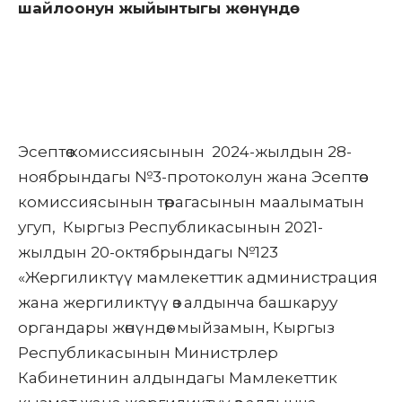
шайлоонун жыйынтыгы жөнүндө
Эсептөө комиссиясынын 2024-жылдын 28-
ноябрындагы №3-протоколун жана Эсептөө
комиссиясынын төрагасынын маалыматын
угуп, Кыргыз Республикасынын 2021-
жылдын 20-октябрындагы №123
«Жергиликтүү мамлекеттик администрация
жана жергиликтүү өз алдынча башкаруу
органдары жөнүндө» мыйзамын, Кыргыз
Республикасынын Министрлер
Кабинетинин алдындагы Мамлекеттик