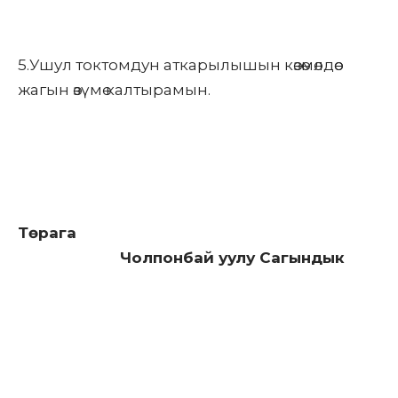
5.Ушул токтомдун аткарылышын көзөмөлдөө
жагын өзүмө калтырамын.
Төрага
Чолпонбай уулу Сагындык