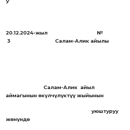
У
20.12.2024-жыл №
3 Салам-Алик айылы
Салам-Алик айыл
аймагынын өкүлчүлүктүү жыйынын
уюштуруу
жөнүндө