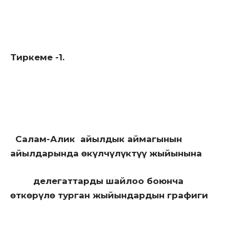
Тиркеме -1.
Салам-Алик айылдык аймагынын
айылдарында өкүлчүлүктүү жыйынына
делегаттарды шайлоо боюнча
өткөрүлө турган жыйындардын графиги