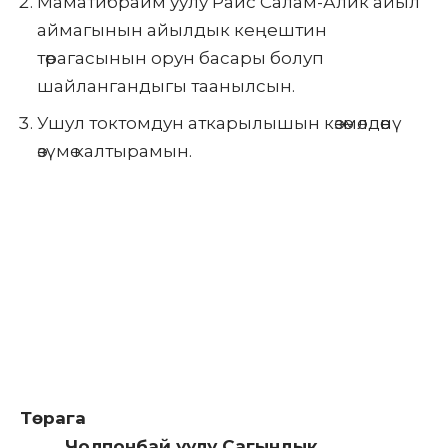
Маматибраим уулу Раис Салам-Алик айыл
аймагынын айылдык кеңештин
төрагасынын орун басары болуп
шайлангандыгы таанылсын.
Ушул токтомдун аткарылышын көзөмөлдөөнү
өзүмө калтырамын.
Төрага
Чолпонбай уулу Сагындык