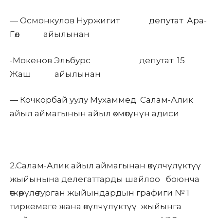
— Осмонкулов Нуржигит депутат Ара-
Гөл айылынан
-Мокенов Эльбурс депутат 15
Жаш айылынан
— Кочкорбай уулу Мухаммед Салам-Алик
айыл аймагынын айыл өкмөтүнүн адиси
2.Салам-Алик айыл аймагынан өкүлчүлүктүү
жыйынына делегаттарды шайлоо боюнча
өткөрүлө турган жыйындардын графиги № 1
тиркемеге жана өкүлчүлүктүү жыйынга