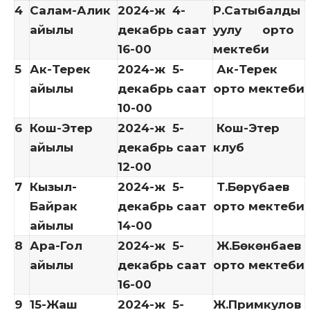
4
Салам-Алик
2024-ж 4-
Р.Сатыбалды
айылы
декабрь саат
уулу орто
16-00
мектеби
5
Ак-Терек
2024-ж 5-
Ак-Терек
айылы
декабрь саат
орто мектеби
10-00
6
Кош-Этер
2024-ж 5-
Кош-Этер
айылы
декабрь саат
клуб
12-00
7
Кызыл-
2024-ж 5-
Т.Бөрүбаев
Байрак
декабрь саат
орто мектеби
айылы
14-00
8
Ара-Гол
2024-ж 5-
Ж.Бөкөнбаев
айылы
декабрь саат
орто мектеби
16-00
9
15-Жаш
2024-ж 5-
Ж.Примкулов