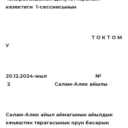
кезектеги 1-сессиясынын
Т О К Т О М
У
20.12.2024-жыл №
2 Салам-Алик айылы
Салам-Алик айыл аймагынын айылдык
кеңештин төрагасынын орун басарын