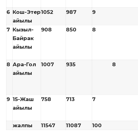
6
Кош-Этер
1052
987
9
айылы
7
Кызыл-
908
850
8
Байрак
айылы
8
Ара-Гол
1007
935
8
айылы
9
15-Жаш
758
713
7
айылы
жалпы
11547
11087
100