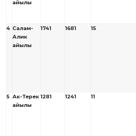
айылы
4
Салам-
1741
1681
15
Алик
айылы
5
Ак-Терек
1281
1241
11
айылы