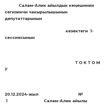
Салам-Алик айылдык кеңешинин
сегизинчи чакырылышынын
депутаттарынын
кезектеги 1-
сессиясынын
Т О К Т О М
У
20.12.2024-жыл №
1 Салам-Алик айылы