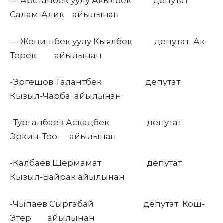
— Арстанбек уулу Акылбек депутат
Салам-Алик айылынан
— Жеңишбек уулу Кыялбек депутат Ак-
Терек айылынан
-Эргешов Талантбек депутат
Кызыл-Чарба айылынан
-Турганбаев Аскадбек депутат
Эркин-Тоо айылынан
-Калбаев Шермамат депутат
Кызыл-Байрак айылынан
-Чыпаев Сыргабай депутат Кош-
Этер айылынан