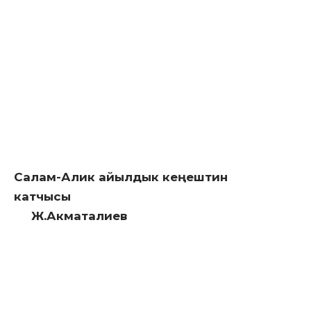
Салам-Алик айылдык кеңештин
катчысы
Ж.Акматалиев