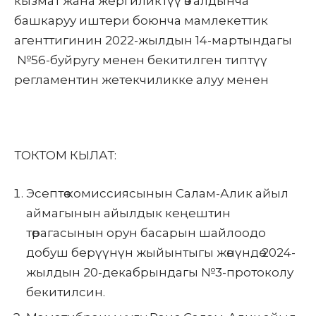
кызмат жана жергиликтүү өз алдынча
башкаруу иштери боюнча мамлекеттик
агенттигинин 2022-жылдын 14-мартындагы
№56-буйругу менен бекитилген типтүү
регламентин жетекчиликке алуу менен
ТОКТОМ КЫЛАТ:
Эсептөө комиссиясынын Салам-Алик айыл
аймагынын айылдык кеңештин
төрагасынын орун басарын шайлоодо
добуш берүүнүн жыйынтыгы жөнүндө 2024-
жылдын 20-декабрындагы №3-протоколу
бекитилсин.