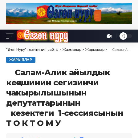
Өө
Font
Resizer
"Өзгөн Нуру" гезитинин сайты
>
Жазмалар
>
Жарыялар
>
Салам-Алик айылдык кеңешинин сегизинчи чакырылышынын депутаттарынын кезектеги 1-сессиясынын Т О К Т О М У
ЖАРЫЯЛАР
Салам-Алик айылдык
кеңешинин сегизинчи
чакырылышынын
депутаттарынын
кезектеги 1-сессиясынын
Т О К Т О М У