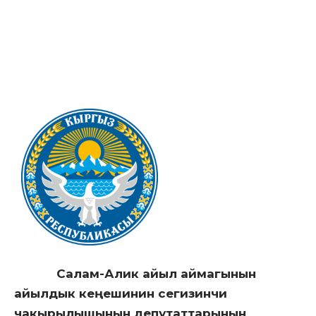
Салам-Алик айыл аймагынын
айылдык кеңешинин сегизинчи
чакырылышынын депутаттарынын