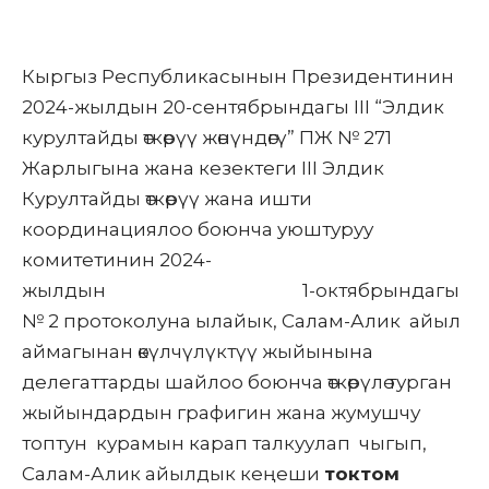
Кыргыз Республикасынын Президентинин
2024-жылдын 20-сентябрындагы III “Элдик
курултайды өткөрүү жөнүндөгү” ПЖ № 271
Жарлыгына жана кезектеги III Элдик
Курултайды өткөрүү жана ишти
координациялоо боюнча уюштуруу
комитетинин 2024-
жылдын 1-октябрындагы
№ 2 протоколуна ылайык, Салам-Алик айыл
аймагынан өкүлчүлүктүү жыйынына
делегаттарды шайлоо боюнча өткөрүлө турган
жыйындардын графигин жана жумушчу
топтун курамын карап талкуулап чыгып,
Салам-Алик айылдык кеңеши
токтом