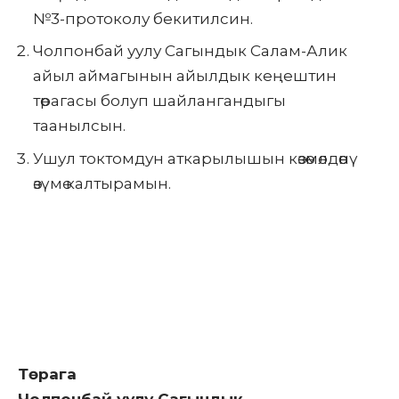
№3-протоколу бекитилсин.
Чолпонбай уулу Сагындык Салам-Алик
айыл аймагынын айылдык кеңештин
төрагасы болуп шайлангандыгы
таанылсын.
Ушул токтомдун аткарылышын көзөмөлдөөнү
өзүмө калтырамын.
Төрага
Чолпонбай уулу Сагындык