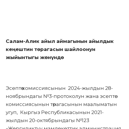
Салам-Алик айыл аймагынын айылдык
кеңештин төрагасын шайлоонун
жыйынтыгы жөнүндө
Эсептөө комиссиясынын 2024-жылдын 28-
ноябрындагы №3-протоколун жана эсептөө
комиссиясынын төрагасынын маалыматын
угуп, Кыргыз Республикасынын 2021-
жылдын 20-октябрындагы №123
«Жергиликтүү мамлекеттик администрация