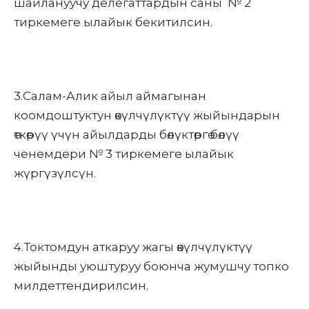
шайлануучу делегаттардын саны № 2
тиркемеге ылайык бекитилсин.
3.Салам-Алик айыл аймагынан
коомдоштуктун өкүлчүлүктүү жыйындарын
өткөрүү үчүн айылдарды бөлүктөргө бөлүү
ченемдери № 3 тиркемеге ылайык
жүргүзүлсүн.
4.Токтомдун аткаруу жагы өкүлчүлүктүү
жыйынды уюштуруу боюнча жумушчу топко
милдеттендирилсин.