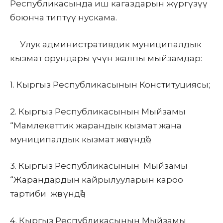
Республикасында иш кагаздарын жүргүзүү
боюнча типтүү нускама.
Улук административдик муниципалдык
кызмат орундары үчүн жалпы мыйзамдар:
1.
Кыргыз Республикасынын Конституциясы;
2.
Кыргыз Республикасынын Мыйзамы
“Мамлекеттик жарандык кызмат жана
муниципалдык кызмат жөнүндө”;
3.
Кыргыз
Республикасынын Мыйзамы
“Жарандардын кайрылууларын кароо
тартиби жөнүндө”;
4.
Кыргыз Республикасынын
Мыйзамы