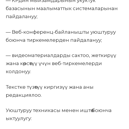
— КРдин мыйзамдарынын укуктук
базасынын маалыматтык системаларынан
пайдалануу;
— Веб-конференц-байланышты уюштуруу
боюнча тиркемелерден пайдалануу;
— видеоматериалдарды сактоо, жеткирүү
жана көрсөтүү үчүн веб-тиркемелерди
колдонуу.
Текстке түзөтүү киргизүү жана аны
редакциялоо.
Уюштуруу техникасы менен иштөө боюнча
ыктуулугу: