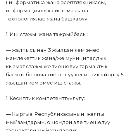
( информатика
жана эсептөө техникасы,
информациялык система жана
технологиялар жана башкаруу)
1.
Иш
стажы жана
тажрыйбасы
:
— жалпысынан 3 жылдан кем эмес
мамлекеттик жана/же муниципалдык
кызмат стажы же тиешелүү тармактык
багыты боюнча тиешелүү кесиптик чөйрөдөгү 5
жылдан кем эмес иш стажы.
1.
Кесиптик компетенттүүлүгү
:
—
Кыргыз Республикасынын
жалпы
мыйзамдарын, ошондой эле тиешелүү
тармактагы мыйзамдарды: