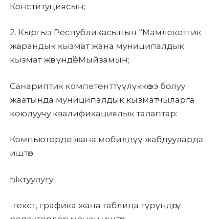
Конституциясын;
2.
Кыргыз Республикасынын “Мамлекеттик
жарандык кызмат жана муниципалдык
кызмат жөнүндө” Мыйзамын;
Санариптик компетенттүүлүккө ээ болуу
жаатында муниципалдык кызматчыларга
коюлуучу квалификациялык талаптар:
Компьютерде жана мобилдүү жабдууларда
иштөө.
Ыктуулугу:
-текст, графика жана таблица түрүндөгү