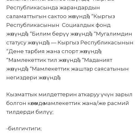
Республикасында жарандардын
саламаттыгын сактоо жөнүндө”, “Кыргыз
Республикасынын Социалдык фонд
жөнүндө”, “Билим берүү жөнүндө”, “Мугалимдин
статусу жөнүндө”, — Кыргыз Республикасынын
“Дене тарбия жана спорт жөнүндө”,
“Мамлекеттик тил жөнүндө”, “Маданият
жөнүндө”, “Мамлекеттик жаштар саясатынын
негиздери жөнүндө”,
Кызматтык милдеттерин аткаруу үчүн зарыл
болгон көлөмдө мамлекеттик жана/же расмий
тилдерди билүү;
-билгичтиги;