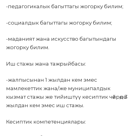
-педагогикалык багыттагы жогорку билим
;
-социалдык багыттагы жогорку билим;
-маданият жана искусство багытындагы
жогорку билим.
Иш стажы жана тажрыйбасы
:
-жалпысынан 1 жылдан кем эмес
мамлекеттик жана/же муниципалдык
кызмат стажы же тийиштүү кесиптик чөйрөдө 3
жылдан кем эмес иш стажы.
Кесиптик компетенциялары
: