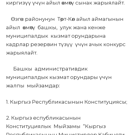
киргизүү үчүн айыл өкмөтү сынак жарыялайт.
Өзгөн
районунун
Төрт-Көл
айыл аймагынын
айыл өкмөтү башкы, улук жана кенже
муниципалдык кызмат орундарына
кадрлар резервин түзүү үчүн ачык конкурс
жарыялайт.
Башкы административдик
муниципалдык кызмат орундары үчүн
жалпы мыйзамдар:
1.
Кыргыз Республикасынын Конституциясы;
2.
Кыргыз
еспубликасынын
Конституциялык
Мыйзамы “Кыргыз
Республикасынын Министирлер Кабинети