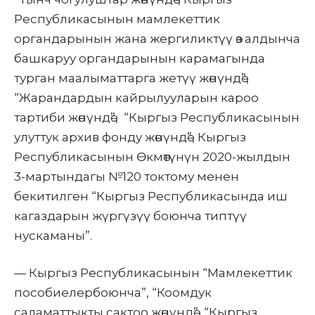
Республикасынын мамлекеттик
органдарынын жана жергиликтүү өз алдынча
башкаруу органдарынын карамагында
турган маалыматтарга жетүү жөнүндө”,
“Жарандардын кайрылууларын кароо
тартиби жөнүндө
”, “
Кыргыз Республикасынын
улуттук архив фонду жөнүндө”, Кыргыз
Республикасынын Өкмөтүнүн 2020-жылдын
3-мартындагы №120 токтому менен
бекитилген “Кыргыз Республикасында иш
кагаздарын жүргүзүү боюнча типтүү
нускаманы”.
— Кыргыз Республикасынын “
Мамлекеттик
пособиелер
боюнча”, “Коомдук
саламаттыкты сактоо жөнүндө”, “Кыргыз