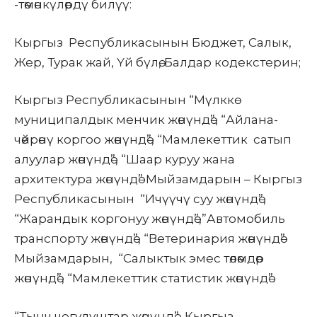
-төмөнкүлөрдү билүү:
Кыргыз Республикасынын
Бюджет, Салык,
Жер, Турак жай, Үй бүлө, Балдар кодекстерин;
Кыргыз Республикасынын “Мүлккө
муниципалдык менчик жөнүндө”, “Айлана-
чөйрөнү коргоо жөнүндө”, “
Мамлекеттик сатып
алуулар жөнүндө”, “Шаар куруу жана
архитектура жөнүндө” Мыйзамдарын – Кыргыз
Республикасынын “Ичүүчү суу жөнүндө”,
“Жарандык коргонуу жөнүндө”,”Автомобиль
транспорту жөнүндө”, “Ветеринария жөнүндө”
Мыйзамдарын, “Салыктык эмес төлөмдөр
жөнүндө”, “Мамлекеттик статистик жөнүндө”.
“Тынч чогулуштар жөнүндө”, Кыргыз