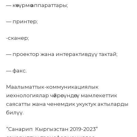
— көчүрмө аппараттары;
— принтер;
-сканер;
— проектор жана интерактивдүү тактай;
— факс.
Маалыматтык-коммуникациялык
иехнологиялар чөйрөсүндөгү мамлекеттик
саясатты жана ченемдик укуктук актыларды
билүү.
“
Санарип Кыргызстан
2019-2023”