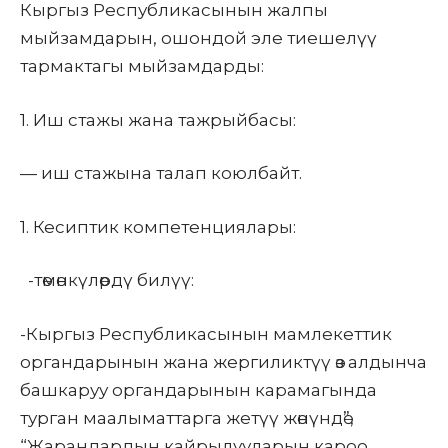
Кыргыз Республикасынын жалпы
мыйзамдарын, ошондой эле тиешелүү
тармактагы мыйзамдарды:
1.
Иш стажы жана тажрыйбасы:
—
иш стажына талап коюлбайт
.
1.
Кесиптик компетенциялары:
-төмөнкүлөрдү билүү:
-Кыргыз Республикасынын мамлекеттик
органдарынын жана жергиликтүү өз алдынча
башкаруу органдарынын карамагында
турган маалыматтарга жетүү жөнүндө”,
“Жарандардын кайрылууларын кароо