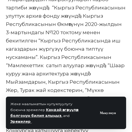
тартиби жөнүндө
”, “
Кыргыз Республикасынын
улуттук архив фонду жөнүндө”, Кыргыз
Республикасынын Өкмөтүнүн 2020-жылдын
3-мартындагы №120 токтому менен
бекитилген “Кыргыз Республикасында иш
кагаздарын жүргүзүү боюнча типтүү
нускаманы”. Кыргыз Республикасынын
“
Мамлекеттик сатып
алуулар жөнүндө”, “Шаар
куруу жана архитектура жөнүндө”
Мыйзамдарын, Кыргыз Республикасынын
Жер, Турак жай кодекстерин, “Мүккө
муниципалдык менчик жөнүндө”
Жеке маалыматтын купуялуулугу
Мыйзамдарын жана тейлөөсүнө жараша
боюнча эрежелер
Кандай өзгөрүүлөр
Макулмун
негизги ченемдик актыларды.
болгонун билип алыңыз.
and
Эрежелер
.
Конкурска катышууга керектүү