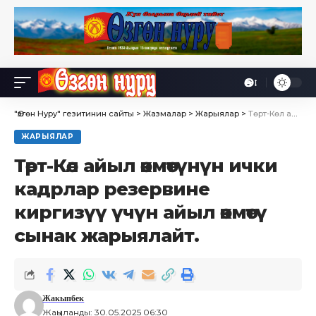
Өө
Font
Resizer
"Өзгөн Нуру" гезитинин сайты
>
Жазмалар
>
Жарыялар
>
Төрт-Көл айыл өкмөтүнүн ички кадрлар резервине киргизүү үчүн айыл өкмөтү сынак жарыялайт.
ЖАРЫЯЛАР
Төрт-Көл айыл өкмөтүнүн ички
кадрлар резервине
киргизүү үчүн айыл өкмөтү
сынак жарыялайт.
Жакыпбек
Жаңыланды: 30.05.2025 06:30