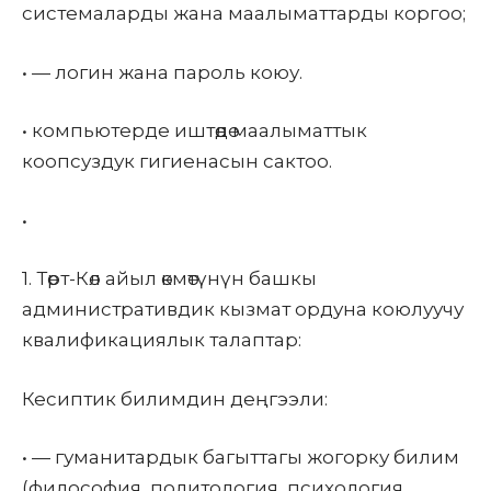
системаларды жана маалыматтарды коргоо;
•
— логин жана пароль коюу.
•
компьютерде иштөөдө маалыматтык
коопсуздук гигиенасын сактоо.
•
1.
Төрт-Көл
айыл өкмөтүнүн башкы
административдик кызмат ордуна коюлуучу
квалификациялык талаптар
:
Кесиптик билимдин деңгээли
:
•
— гуманитардык багыттагы жогорку билим
(философия, политология, психология,