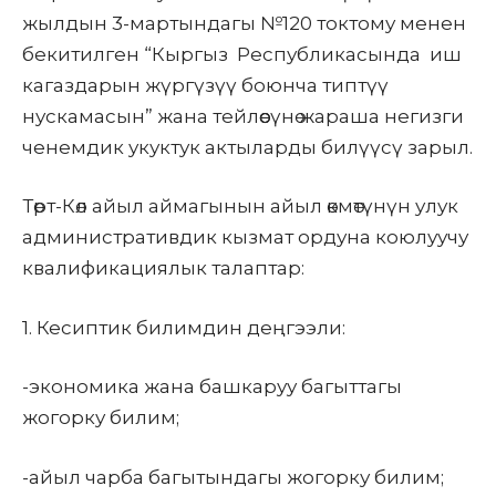
жылдын 3-мартындагы №120 токтому менен
бекитилген “Кыргыз Республикасында иш
кагаздарын жүргүзүү боюнча типтүү
нускамасын” жана тейлөөсүнө жараша негизги
ченемдик укуктук актыларды билүүсү зарыл.
Төрт-Көл айыл аймагынын
айыл өкмөтүнүн улук
административдик кызмат ордуна коюлуучу
квалификациялык талаптар
:
1.
Кесиптик билимдин деңгээли:
-экономика жана башкаруу багыттагы
жогорку билим;
-айыл чарба багытындагы жогорку билим;