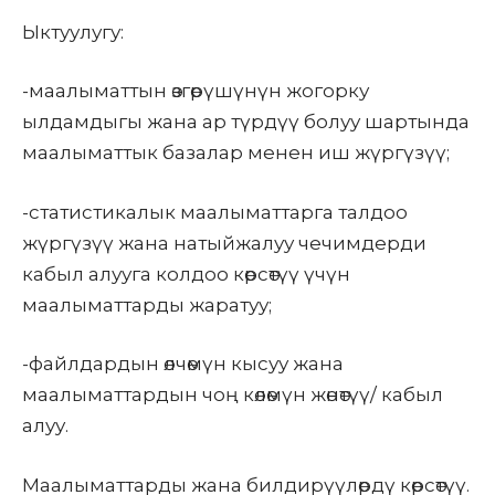
Ыктуулугу:
-маалыматтын өзгөрүшүнүн жогорку
ылдамдыгы жана ар түрдүү болуу шартында
маалыматтык базалар менен иш жүргүзүү;
-статистикалык маалыматтарга талдоо
жүргүзүү жана натыйжалуу чечимдерди
кабыл алууга колдоо көрсөтүү үчүн
маалыматтарды жаратуу;
-файлдардын өлчөмүн кысуу жана
маалыматтардын чоң көлөмүн жөнөтүү/ кабыл
алуу.
Маалыматтарды жана билдирүүлөрдү көрсөтүү.