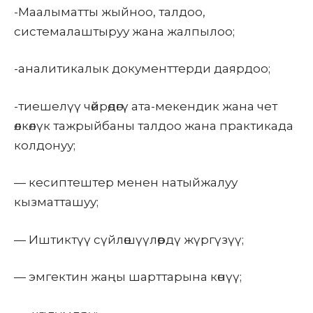
-Маалыматты жыйноо, талдоо,
системалаштыруу жана жалпылоо;
-аналитикалык документтерди даярдоо;
-тиешелүү чөйрөдөгү ата-мекендик жана чет
өлкөлүк тажрыйбаны талдоо жана практикада
колдонуу;
— кесиптештер менен натыйжалуу
кызматташуу;
— Иштиктүү сүйлөшүүлөрдү жүргүзүү;
— эмгектин жаңы шарттарына көнүү;