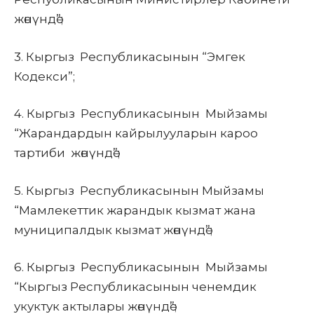
жөнүндө”;
3.
Кыргыз Республикасынын
“Эмгек
Кодекси”;
4.
Кыргыз Республикасынын
Мыйзамы
“Жарандардын кайрылууларын кароо
тартиби жөнүндө”;
5.
Кыргыз Республикасынын
Мыйзамы
“Мамлекеттик жарандык кызмат жана
муниципалдык кызмат жөнүндө”;
6.
Кыргыз Республикасынын
Мыйзамы
“Кыргыз Республикасынын ченемдик
укуктук актылары жөнүндө”;