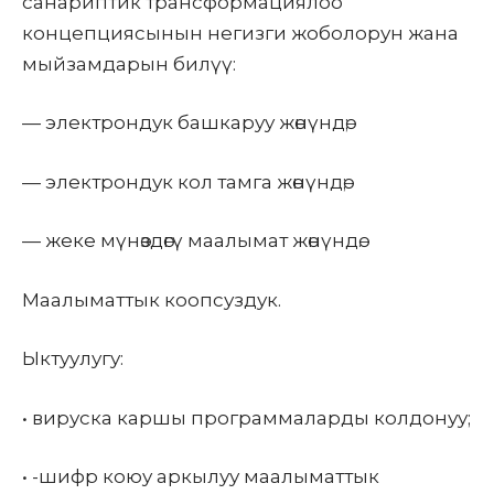
санариптик трансформациялоо
концепциясынын негизги жоболорун жана
мыйзамдарын билүү:
— электрондук башкаруу жөнүндө;
— электрондук кол тамга жөнүндө;
— жеке мүнөздөгү маалымат жөнүндө.
Маалыматтык коопсуздук.
Ыктуулугу:
•
вируска каршы программаларды колдонуу;
•
-шифр коюу аркылуу маалыматтык