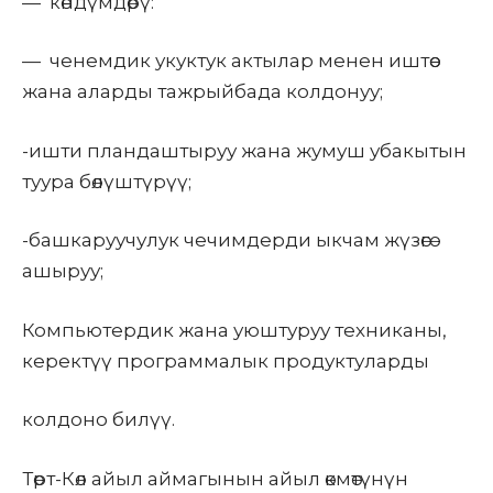
— көндүмдөрү:
— ченемдик укуктук актылар менен иштөө
жана аларды тажрыйбада колдонуу;
-ишти пландаштыруу жана жумуш убакытын
туура бөлүштүрүү;
-башкаруучулук чечимдерди ыкчам жүзөгө
ашыруу;
Компьютердик жана уюштуруу техниканы,
керектүү программалык продуктуларды
колдоно билүү.
Төрт-Көл айыл аймагынын
айыл өкмөтүнүн