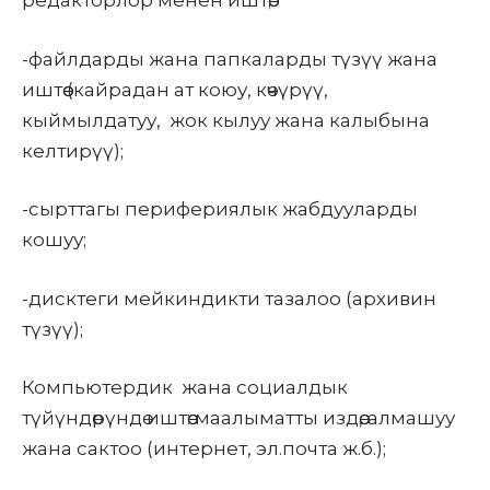
редакторлор менен иштөө;
-файлдарды жана папкаларды түзүү жана
иштөө (кайрадан ат коюу, көчүрүү,
кыймылдатуу, жок
кылуу жана калыбына
келтирүү);
-сырттагы перифериялык жабдууларды
кошуу;
-дисктеги мейкиндикти тазалоо (архивин
түзүү);
Компьютердик жана
социалдык
түйүндөрүндө иштөө: маалыматты издөө, алмашуу
жана сактоо (интернет, эл.почта ж.б.);