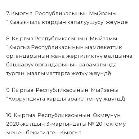
7.
Кыргыз Республикасынын
Мыйзамы
“Кызыкчылыктардын кагылуушусу жөнүндө”;
8.
Кыргыз
Республикасынын Мыйзамы
“Кыргыз Республикасынын мамлекеттик
органдарынын жана жергиликтүү өз алдынча
башкаруу органдарынын карамагында
турган маалыматтарга жетүү жөнүндө”;
9.
Кыргыз Республикасынын
Мыйзамы
“Коррупцияга каршы аракеттенүү жөнүндө”;
10.
Кыргыз Республикасынын
Өкмөтүнүн
2020-жылдын 3-мартындагы №120 токтому
менен бекитилген Кыргыз