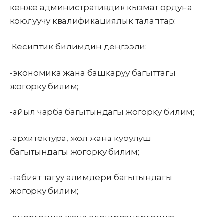
кенже административдик кызмат ордуна
коюлуучу квалификациялык талаптар:
Кесиптик билимдин деңгээли:
-экономика жана башкаруу багыттагы
жогорку билим;
-айыл чарба багытындагы жогорку билим;
-архитектура, жол жана курулуш
багытындагы жогорку билим;
-табият тагуу алимдери багытындагы
жогорку билим;
-энергетика жана электроэнергетика