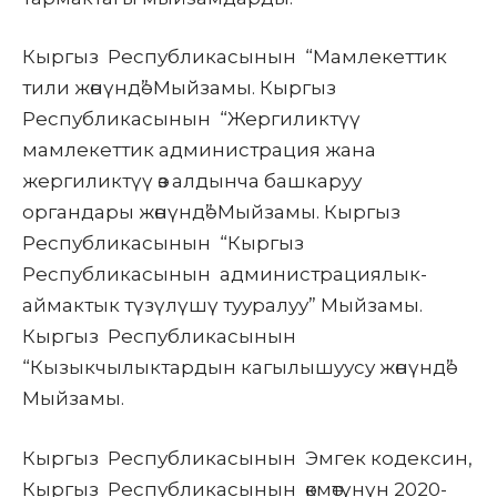
Кыргыз Республикасынын
“Мамлекеттик
тили жөнүндө” Мыйзамы.
Кыргыз
Республикасынын
“Жергиликтүү
мамлекеттик администрация жана
жергиликтүү өз алдынча башкаруу
органдары жөнүндө” Мыйзамы.
Кыргыз
Республикасынын
“Кыргыз
Республикасынын администрациялык-
аймактык түзүлүшү тууралуу” Мыйзамы.
Кыргыз Республикасынын
“Кызыкчылыктардын кагылышуусу жөнүндө”
Мыйзамы.
Кыргыз Республикасынын
Эмгек кодексин,
Кыргыз Республикасынын өкмөтүнүн 2020-