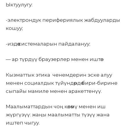
Ыктуулугу:
-электрондук перифериялык жабдууларды
кошуу;
-издөө системаларын пайдалануу;
— ар түрдүү браузерлер менен иштөө.
Кызматтык
этика ченемдерин
эске алуу
менен социалдык түйүндөрдө бири-бирине
сыпайы мамиле менен аракеттенүү.
Маалыматтардын чоң көлөмү менен иш
жүргүзүү: жаңы маалыматты түзүү жана
иштеп чыгуу.