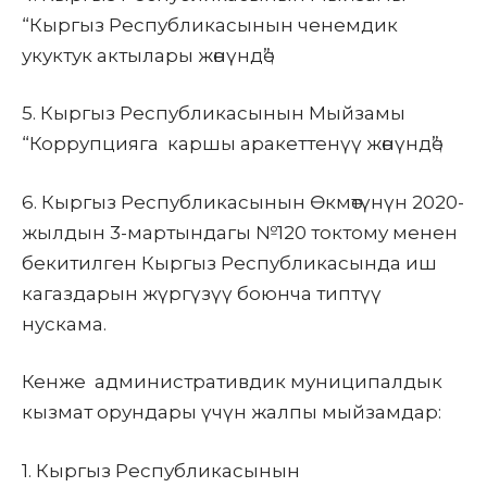
“
Кыргыз Республикасынын ченемдик
укуктук актылары жөнүндө”;
5.
Кыргыз Республикасынын Мыйзамы
“
Коррупцияга каршы
аракеттенүү жөнүндө”;
6.
Кыргыз Республикасынын Өкмөтүнүн 2020-
жылдын 3-мартындагы №120 токтому менен
бекитилген Кыргыз Республикасында иш
кагаздарын жүргүзүү боюнча типтүү
нускама.
Кенже административдик
муниципалдык
кызмат орундары үчүн жалпы мыйзамдар:
1.
Кыргыз Республикасынын