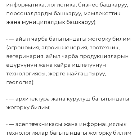
информатика, логистика, бизнес башкаруу,
персоналдарды башкаруу, мамлекеттик
жана муниципалдык башкаруу);
•
— айыл чарба багытындагы жогорку билим
(агрономия, агроинженерия, зоотехник,
ветеринария, айыл чарба продукцияларын
өндүрүүнүн жана кайра иштетүүнүн
технологиясы, жерге жайгаштыруу,
геология);
•
— архитектура жана курулуш багытындагы
жогорку билим;
•
— эсептөө техникасы жана информациялык
технологиялар багытындагы жогорку билим