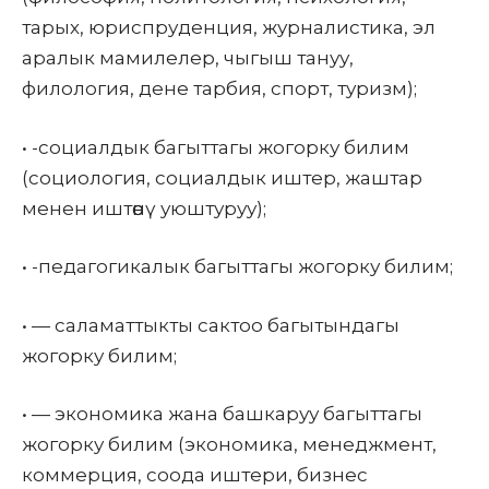
тарых, юриспруденция, журналистика, эл
аралык мамилелер, чыгыш тануу,
филология, дене тарбия, спорт, туризм);
•
-социалдык багыттагы жогорку билим
(социология, социалдык иштер, жаштар
менен иштөөнү уюштуруу);
•
-педагогикалык багыттагы жогорку билим;
•
— саламаттыкты сактоо багытындагы
жогорку билим;
•
— экономика жана башкаруу багыттагы
жогорку билим (экономика, менеджмент,
коммерция, соода иштери, бизнес