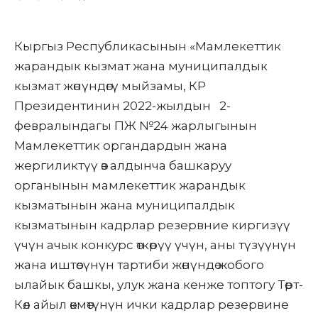
Кыргыз Республикасынын «Мамлекеттик
жарандык кызмат жана муниципалдык
кызмат жөнүндөгү мыйзамы, КР
Президентинин 2022-жылдын 2-
февралындагы ПЖ №24 жарлыгынын
Мамлекеттик органдардын жана
жергиликтүү өз алдынча башкаруу
органынын мамлекеттик жарандык
кызматынын жана муниципалдык
кызматынын кадрлар резервние киргизүү
үчүн ачык конкурс өткөрүү үчүн, аны түзүүнүн
жана иштөөсүнүн тартиби жөнүндө жобого
ылайык башкы, улук жана кенже топтогу
Төрт-
Көл
айыл өкмөтүнүн ички кадрлар резервине