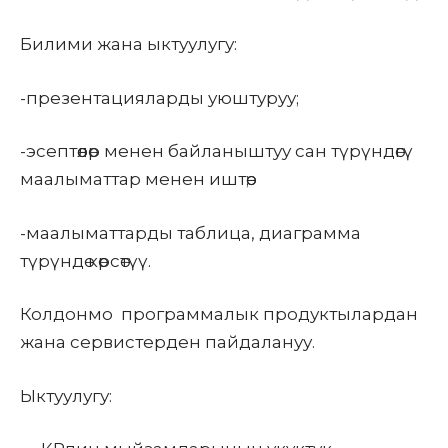
Билими жана ыктуулугу:
-презентацияларды уюштуруу;
-эсептөөлөр менен байланыштуу сан түрүндөгү
маалыматтар менен иштөө;
-маалыматтарды таблица, диаграмма
түрүндө көрсөтүү.
Колдонмо программалык
продуктылардан
жана сервистерден пайдалануу.
Ыктуулугу: