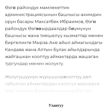
Өзгөн райондук мамлекеттик
администрациясынын башчысы-акимдин
орун басары
Максатбек Ибраимов
, Өзгөн
райондук Өзгөчө кырдаалдар бөлүмүнүн
башчысы жана тиешелүү кызматтар менен
биргеликте Мырза-Аке айыл аймагындагы
Кандава жана Алтын-Булак айылдарында
жайгашкан кооптуу аймактарда жашаган
тургундар менен жолукту.
Жолугушуунун жүрүшүндө кооптуу деп
табылган аймактардан коопсуз жерлерге
жер тилкеси берилгенине карабастан,
айрым тургундар мурдагы кооптуу
жайларда жашоосун улантып жатканы
Улантуу
белгиленди. Бул жарандарга коопсуз жерге