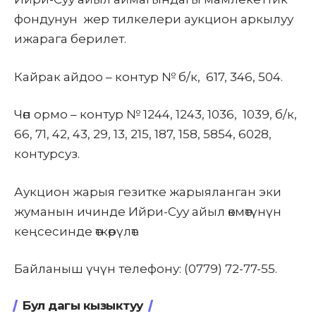
фондунун жер тилкелери аукцион аркылуу
ижарага берилет.
Кайрак айдоо – контур № б/к, 617, 346, 504.
Чөп ормо – контур № 1244, 1243, 1036, 1039, б/к,
66, 71, 42, 43, 29, 13, 215, 187, 158, 5854, 6028,
контурсуз.
Аукцион жарыя гезитке жарыяланган эки
жуманын ичинде Ийри-Суу айыл өкмөтүнүн
кеңсесинде өткөрүлөт.
Байланыш үчүн телефону: (0779) 72-77-55.
Бул дагы кызыктуу