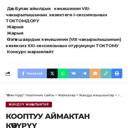
Дөң-Булак айылдык кеңешинин VIII-
чакырылышынын кезектеги I-сессиясынын
ТОКТОМДОРУ
Жарыя
Жарыя
Өзгөн шаардык кеңешинин (VIII чакырылышынын)
кезексиз XXI-сессиясынын отурумунун ТОКТОМУ ​
Конкурс жарыялайт
Facebook
"Өзгөн Нуру" гезитинин сайты
>
Жазмалар
>
Жандуу жаңылыктар
>
КООПТУУ АЙМАКТАН КӨЧҮРҮҮ
ЖАНДУУ ЖАҢЫЛЫКТАР
КООПТУУ АЙМАКТАН
КӨЧҮРҮҮ