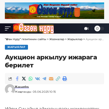
Өө
Font
Resizer
"Өзгөн Нуру" гезитинин сайты
>
Жазмалар
>
Жарыялар
>
Аукцион аркылуу ижарага берилет
ЖАРЫЯЛАР
Аукцион аркылуу ижарага
берилет
Жакыпбек
Жаңыланды: 05.06.2025 10:15
Ийри-Суу айыл аймагындагы мамлекеттик