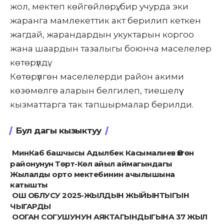
жол, мектеп көйгөйлөрү, бир учурда эки
жаранга мамлекеттик акт берилип кеткен
жагдай, жарандардын укуктарын коргоо
жана шаардын тазалыгы боюнча маселелер
көтөрүлдү.
Көтөрүлгөн маселелерди район акими
көзөмөлгө аларын белгилеп, тиешелүү
кызматтарга так тапшырмалар берилди.
Бул дагы кызыктуу
МинКаб башчысы Адылбек Касымалиев Өзгөн
районунун Төрт-Көл айыл аймагындагы
Жылалды орто мектебинин ачылышына
катышты
ОШ ОБЛУСУ 2025-ЖЫЛДЫН ЖЫЙЫНТЫГЫН
ЧЫГАРДЫ
ООГАН СОГУШУНУН АЯКТАГЫНДЫГЫНА 37 ЖЫЛ