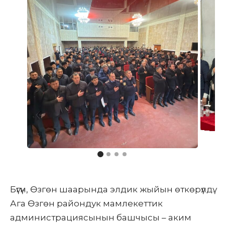
Бүгүн, Өзгөн шаарында элдик жыйын өткөрүлдү.
Ага Өзгөн райондук мамлекеттик
администрациясынын башчысы – аким