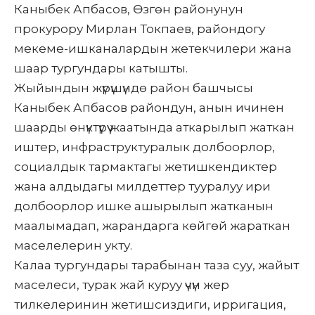
Каныбек Апбасов, Өзгөн районунун
прокурору Мирлан Токпаев, райондогу
мекеме-ишканалардын жетекчилери жана
шаар тургундары катышты.
Жыйындын жүрүшүндө район башчысы
Каныбек Апбасов райондун, анын ичинен
шаарды өнүктүрүү жаатында аткарылып жаткан
иштер, инфраструктуралык долбоорлор,
социалдык тармактагы жетишкендиктер
жана алдыдагы милдеттер тууралуу ири
долбоорлор ишке ашырылып жатканын
маалымадап, жарандарга көйгөй жараткан
маселелерин укту.
Калаа тургундары тарабынан таза суу, жайыт
маселеси, турак жай куруу үчүн жер
тилкелеринин жетишсиздиги, ирригация,