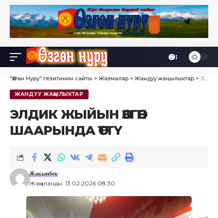
Өө
Font
Resizer
"Өзгөн Нуру" гезитинин сайты
>
Жазмалар
>
Жандуу жаңылыктар
>
ЭЛДИК ЖЫЙЫН ӨЗГӨН ШААРЫНДА ӨТТҮ
ЖАНДУУ ЖАҢЫЛЫКТАР
ЭЛДИК ЖЫЙЫН ӨЗГӨН
ШААРЫНДА ӨТТҮ
Жакыпбек
Жаңыланды: 13.02.2026 08:30