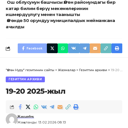
Ош облусунун башчысы Өзгөн районундагы бир
катар билим берүү мекемелеринин
ишмердүүлүгү менен таанышты
Өзгөндө 50 орундуу муниципалдык мейманкана
ачылды
Facebook
"Өзгөн Нуру" гезитинин сайты
>
Жазмалар
>
Гезиттин архиви
>
19-20 2025-жыл
ГЕЗИТТИН АРХИВИ
19-20 2025-жыл
Жакыпбек
Жаңыланды: 13.02.2026 08:13