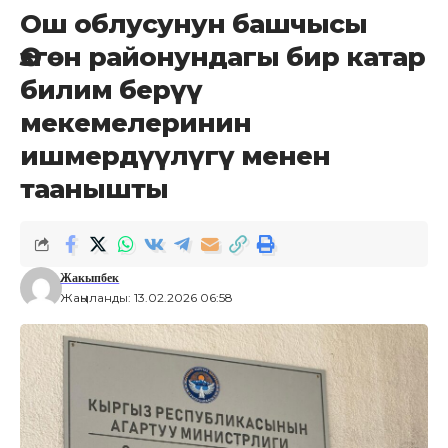
Ош облусунун башчысы
Өзгөн районундагы бир катар
билим берүү
мекемелеринин
ишмердүүлүгү менен
таанышты
Жакыпбек
Жаңыланды: 13.02.2026 06:58