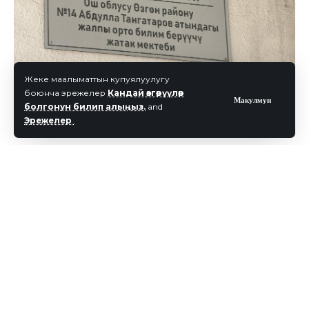
Жеке маалыматтын купуялуулугу
боюнча эрежелер
Кандай өзгөрүүлөр
Макулмун
болгонун билип алыңыз.
and
Эрежелер
.
Президенттин Ош облусундагы ыйгарым
укуктуу өкүлү Аманкан Кенжебаев бүгүн, 12-
февраль күнү Өзгөн районуна иш сапары
менен барды. Иш сапардын алкагында ал
бир катар билим берүү мекемелеринин
ишмердүүлүгү менен таанышты.
Алгач өкүл №14 Абдулла Тангатаров атындагы
жалпы орто билим берүүчү жатак мектебине