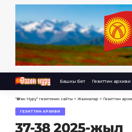
Башкы бет
Гезиттин архиви
"Өзгөн Нуру" гезитинин сайты
>
Жазмалар
>
Гезиттин архи
ГЕЗИТТИН АРХИВИ
37-38 2025-жыл