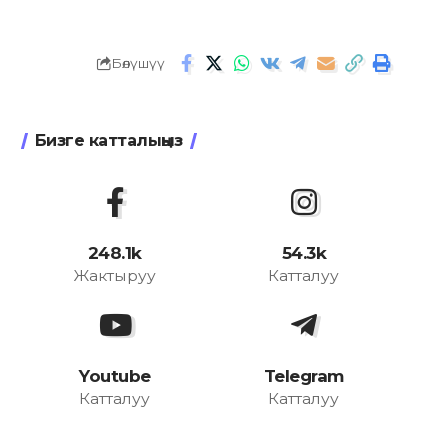
Бөлүшүү
Бизге катталыңыз
248.1k
54.3k
Жактыруу
Катталуу
Youtube
Telegram
Катталуу
Катталуу