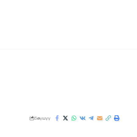
Бөлүшүү