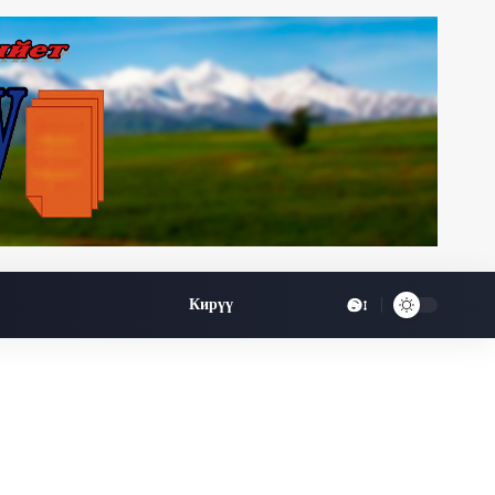
Өө
Кирүү
Font
Resizer