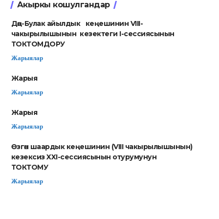
Акыркы кошулгандар
Дөң-Булак айылдык кеңешинин VIII-
чакырылышынын кезектеги I-сессиясынын
ТОКТОМДОРУ
Жарыялар
Жарыя
Жарыялар
Жарыя
Жарыялар
Өзгөн шаардык кеңешинин (VIII чакырылышынын)
кезексиз XXI-сессиясынын отурумунун
ТОКТОМУ ​
Жарыялар