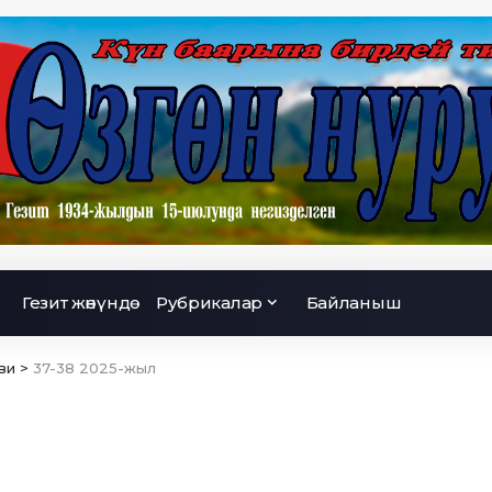
Гезит жөнүндө
Рубрикалар
Байланыш
ви
>
37-38 2025-жыл