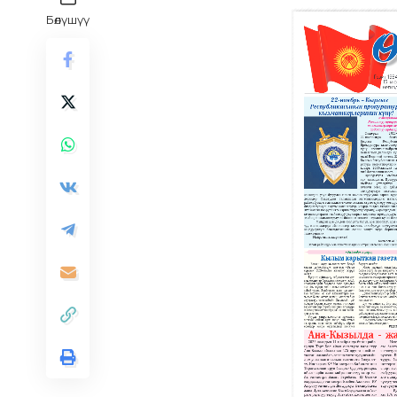
Бөлүшүү