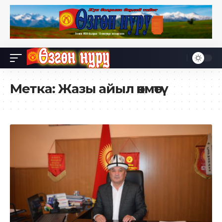
Метка:
Жазы айыл өкмөтү