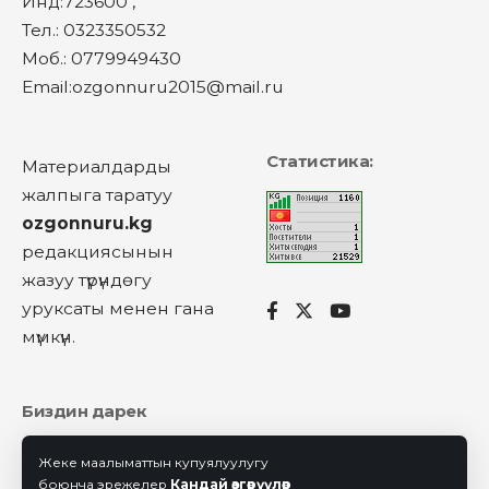
Инд:723600 ,
Тел.: 0323350532
Моб.: 0779949430
Email:ozgonnuru2015@mail.ru
Статистика:
Материалдарды
жалпыга таратуу
ozgonnuru.kg
редакциясынын
жазуу түрүндөгу
уруксаты менен гана
мүмкүн.
Биздин дарек
Ош облусу, Өзгөн ройону, Ленин көчөсү-132.
Жеке маалыматтын купуялуулугу
Райондук мамлекеттик администрация.
боюнча эрежелер
Кандай өзгөрүүлөр