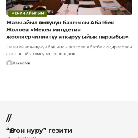
МЕНИН АЙЫЛЫМ
Жазы айыл өкмөтүнүн башчысы Абатбек
Жолоев: «Мекен милдетин
жоопкерчиликтүү аткаруу ыйык парзыбыз»
Жазы айыл өкмөтүнүн башчысы Жолоев Абатбек Идирисович
аталган айыл өкмөтүнүн социалдык –…
Жакыпбек
//
“Өзгөн нуру” гезити