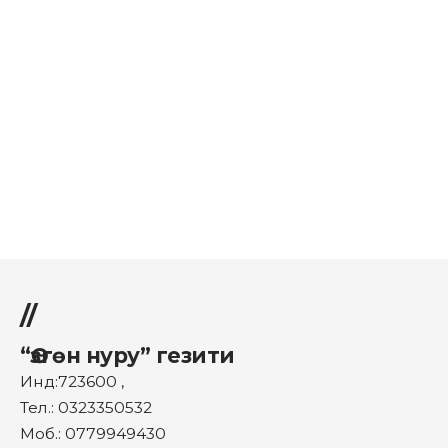
//
“Өзгөн нуру” гезити
Инд:723600 ,
Тел.: 0323350532
Моб.: 0779949430