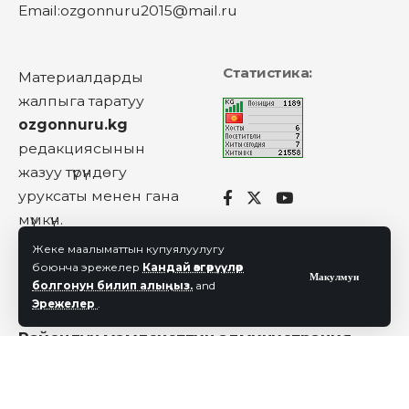
Email:ozgonnuru2015@mail.ru
Статистика:
Материалдарды
жалпыга таратуу
ozgonnuru.kg
редакциясынын
жазуу түрүндөгу
уруксаты менен гана
мүмкүн.
Жеке маалыматтын купуялуулугу
боюнча эрежелер
Кандай өзгөрүүлөр
Макулмун
Биздин дарек
болгонун билип алыңыз.
and
Эрежелер
.
Ош облусу, Өзгөн ройону, Ленин көчөсү-132.
Райондук мамлекеттик администрация.
Кошулуу