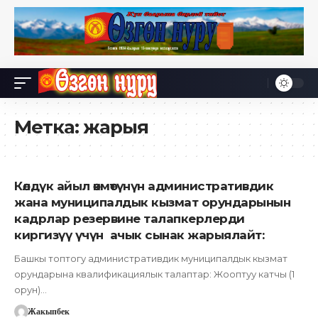
Метка:
жарыя
Көлдүк айыл өкмөтүнүн административдик
жана муниципалдык кызмат орундарынын
кадрлар резервине талапкерлерди
киргизүү үчүн ачык сынак жарыялайт:
Башкы топтогу административдик муниципалдык кызмат
орундарына квалификациялык талаптар: Жооптуу катчы (1
орун)…
Жакыпбек