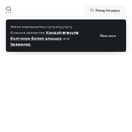
Пикир билдирүү
Жеке маалыматтын купуялуулугу
боюнча эрежелер
Кандай өзгөрүүлөр
Макулмун
болгонун билип алыңыз.
and
Эрежелер
.