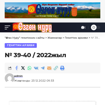
Өө
Font
Resizer
"Өзгөн Нуру" гезитинин сайты
>
Жазмалар
>
Гезиттин архиви
>
№ 39-40 / 2022жыл
ГЕЗИТТИН АРХИВИ
№ 39-40 / 2022жыл
admin
Жаңыланды: 23.12.2022 09:33