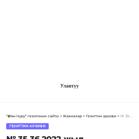
Улантуу
"Өзгөн Нуру" гезитинин сайты
>
Жазмалар
>
Гезиттин архиви
>
№ 35-36 2022-жыл
ГЕЗИТТИН АРХИВИ
№ 35-36 2022-жыл