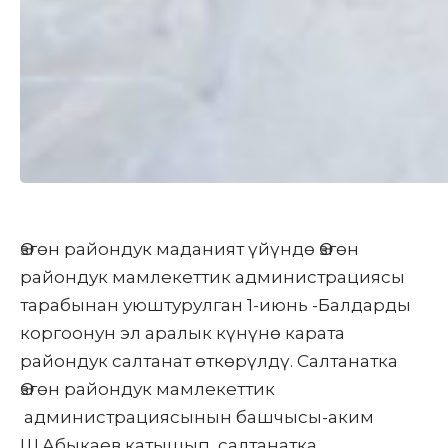
Өзгөн райондук маданият үйүндө Өзгөн
райондук мамлекеттик администрациясы
тарабынан уюштурулган 1-июнь -Балдарды
коргоонун эл аралык күнүнө карата
райондук салтанат өткөрүлдү. Салтанатка
Өзгөн райондук мамлекеттик
администрациясынын башчысы-аким
Ш.Абыкаев катышып, салтанатка