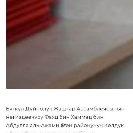
Бүткүл Дүйнөлүк Жаштар Ассамблеясынын
негиздөөчүсү Фахд бин Хаммад бин
Абдулла аль-Ажами Өзгөн районунун Көлдүк