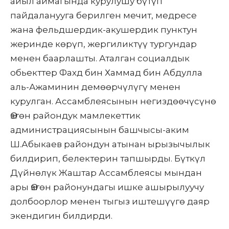
айыл аймагында курулушу бүтүп
пайдаланууга берилген мечит, медресе
жана фельдшердик-акушердик пунктун
жеринде көрүп, жергиликтүү тургундар
менен баарлашты. Аталган социалдык
обьекттер Фахд бин Хаммад бин Абдулла
аль-Ажаминин демөөрчүлүгү менен
курулган. Ассамблеясынын негиздөөчүсүнө
Өзгөн райондук мамлекеттик
администрациясынын башчысы-аким
Ш.Абыкаев райондун атынан ырызычылык
билдирип, белектерин тапшырды. Бүткүл
Дүйнөлүк Жаштар Ассамблеясы мындан
ары Өзгөн районундагы ишке ашырылуучу
долбоорлор менен тыгыз иштешүүгө даяр
экендигин билдирди.