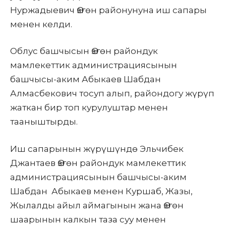
Нуржадыевич Өзгөн районунуна иш сапары
менен келди.
Облус башчысын Өзгөн райондук
мамлекеттик администрациясынын
башчысы-аким Абыкаев Шабдан
Алмасбекович тосуп алып, райондогу жүрүп
жаткан бир топ курулуштар менен
тааныштырды.
Иш сапарынын жүрүшүндө Эльчибек
Джантаев Өзгөн райондук мамлекеттик
администрациясынын башчысы-аким
Шабдан Абыкаев менен Куршаб, Жазы,
Жылалды айыл аймагынын жана Өзгөн
шаарынын калкын таза суу менен