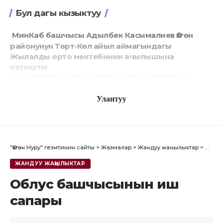
Бул дагы кызыктуу
МинКаб башчысы Адылбек Касымалиев Өзгөн
районунун Төрт-Көл айыл аймагындагы
Жылалды орто мектебинин ачылышына
катышты
ОШ ОБЛУСУ 2025-ЖЫЛДЫН ЖЫЙЫНТЫГЫН
ЧЫГАРДЫ
Улантуу
ООГАН СОГУШУНУН АЯКТАГЫНДЫГЫНА 37 ЖЫЛ
ЭЛДИК ЖЫЙЫН ӨЗГӨН ШААРЫНДА ӨТТҮ
Ош облусунун башчысы Өзгөн районундагы бир
катар билим берүү мекемелеринин
ишмердүүлүгү менен таанышты
"Өзгөн Нуру" гезитинин сайты
>
Жазмалар
>
Жандуу жаңылыктар
>
Облу
ЖАНДУУ ЖАҢЫЛЫКТАР
Facebook
Облус башчысынын иш
сапары
Пикир билдирүү