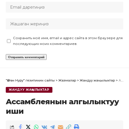
Сохранить моё имя, email и адрес сайта в этом браузере для
последующих моих комментариев.
"Өзгөн Нуру" гезитинин сайты
>
Жазмалар
>
Жандуу жаңылыктар
>
Ассамблеянын алгылыктуу иши
ЖАНДУУ ЖАҢЫЛЫКТАР
Ассамблеянын алгылыктуу
иши