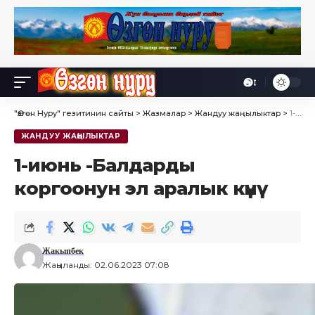
Өө
Font
Resizer
"Өзгөн Нуру" гезитинин сайты
>
Жазмалар
>
Жандуу жаңылыктар
>
1-июнь -Балдарды коргоонун эл аралык күнү
ЖАНДУУ ЖАҢЫЛЫКТАР
1-июнь -Балдарды
коргоонун эл аралык күнү
Жакыпбек
Жаңыланды: 02.06.2023 07:08