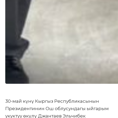
30-май күнү Кыргыз Республикасынын
Президентинин Ош облусундагы ыйгарым
укуктуу өкүлү Джантаев Эльчибек