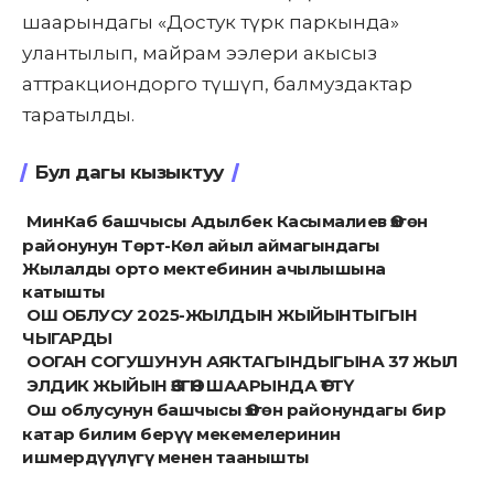
шаарындагы «Достук түрк паркында»
улантылып, майрам ээлери акысыз
аттракциондорго түшүп, балмуздактар
таратылды.
Бул дагы кызыктуу
МинКаб башчысы Адылбек Касымалиев Өзгөн
районунун Төрт-Көл айыл аймагындагы
Жылалды орто мектебинин ачылышына
катышты
ОШ ОБЛУСУ 2025-ЖЫЛДЫН ЖЫЙЫНТЫГЫН
ЧЫГАРДЫ
ООГАН СОГУШУНУН АЯКТАГЫНДЫГЫНА 37 ЖЫЛ
ЭЛДИК ЖЫЙЫН ӨЗГӨН ШААРЫНДА ӨТТҮ
Ош облусунун башчысы Өзгөн районундагы бир
катар билим берүү мекемелеринин
ишмердүүлүгү менен таанышты