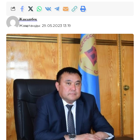
аймагындагы логистикалык борбордун
имаратына барды. Ишкерлердин
Жакыпбек
ишмердүүлүгү менен таанышып, иштин
Жаңыланды: 29.05.2023 13:19
сапатын жогорку деңгээлге өркүндөтүүгө
болоорун айтты.
«Билимдүүгө дүйнө жарык» демекчи жаңы
ишке киришип жаткан 275 орундуу
мектепке капсула салды. Мектеп заманбап
окуу шартына ылайыкталып, келечекте
тарбияланып чыккан жаштарыбыз
өлкөбүздүн желегин желбиреткен илимдүү-
билимдүү балдар чыгаарына ишенерин
билдирди.