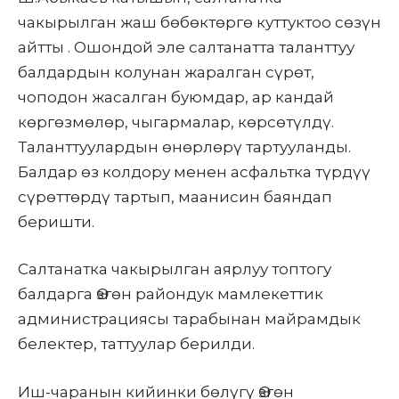
чакырылган жаш бөбөктөргө куттуктоо сөзүн
айтты . Ошондой эле салтанатта таланттуу
балдардын колунан жаралган сүрөт,
чоподон жасалган буюмдар, ар кандай
көргөзмөлөр, чыгармалар, көрсөтүлдү.
Таланттуулардын өнөрлөрү тартууланды.
Балдар өз колдору менен асфальтка түрдүү
сүрөттөрдү тартып, маанисин баяндап
беришти.
Салтанатка чакырылган аярлуу топтогу
балдарга Өзгөн райондук мамлекеттик
администрациясы тарабынан майрамдык
белектер, таттуулар берилди.
Иш-чаранын кийинки бөлүгү Өзгөн