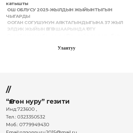
катышты
ОШ ОБЛУСУ 2025-ЖЫЛДЫН ЖЫЙЫНТЫГЫН
ЧЫГАРДЫ
ООГАН СОГУШУНУН АЯКТАГЫНДЫГЫНА 37 ЖЫЛ
ЭЛДИК ЖЫЙЫН ӨЗГӨН ШААРЫНДА ӨТТҮ
Ош облусунун башчысы Өзгөн районундагы бир
катар билим берүү мекемелеринин
Улантуу
ишмердүүлүгү менен таанышты
Facebook
//
Пикир билдирүү
“Өзгөн нуру” гезити
Инд:723600 ,
Тел.: 0323350532
Моб.: 0779949430
Email:ozgonnuru2015@mail.ru