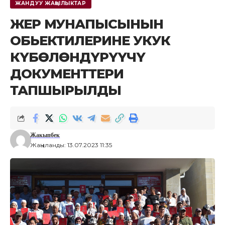
ЖАНДУУ ЖАҢЫЛЫКТАР
ЖЕР МУНАПЫСЫНЫН
ОБЬЕКТИЛЕРИНЕ УКУК
КҮБӨЛӨНДҮРҮҮЧҮ
ДОКУМЕНТТЕРИ
ТАПШЫРЫЛДЫ
Жакыпбек
Жаңыланды: 13.07.2023 11:35