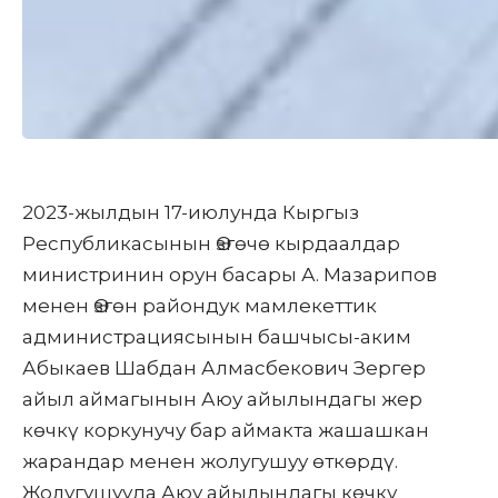
2023-жылдын 17-июлунда Кыргыз
Республикасынын Өзгөчө кырдаалдар
министринин орун басары А. Мазарипов
менен Өзгөн райондук мамлекеттик
администрациясынын башчысы-аким
Абыкаев Шабдан Алмасбекович Зергер
айыл аймагынын Аюу айылындагы жер
көчкү коркунучу бар аймакта жашашкан
жарандар менен жолугушуу өткөрдү.
Жолугушууда Аюу айылындагы көчкү