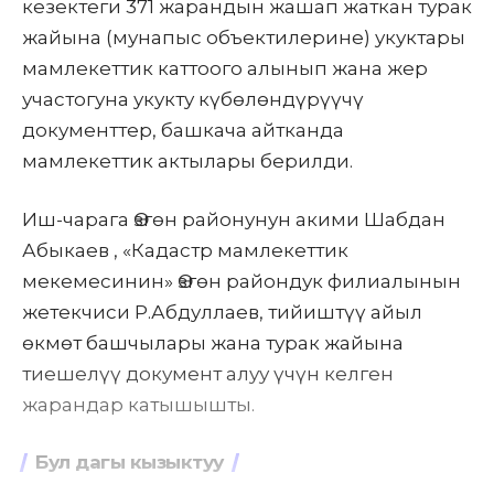
кезектеги 371 жарандын жашап жаткан турак
жайына (мунапыс объектилерине) укуктары
мамлекеттик каттоого алынып жана жер
участогуна укукту күбөлөндүрүүчү
документтер, башкача айтканда
мамлекеттик актылары берилди.
Иш-чарага Өзгөн районунун акими
Шабдан
Абыкаев
, «Кадастр мамлекеттик
мекемесинин» Өзгөн райондук филиалынын
жетекчиси Р.Абдуллаев, тийиштүү айыл
өкмөт башчылары жана турак жайына
тиешелүү документ алуу үчүн келген
жарандар катышышты.
Бул дагы кызыктуу