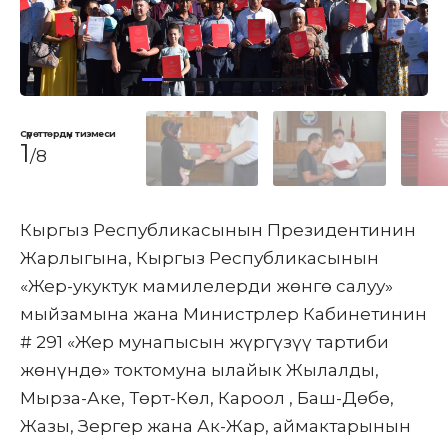
Сүрөттөрдүн тизмеси
1
/8
Кыргыз Республикасынын Президентинин
Жарлыгына, Кыргыз Республикасынын
«Жер-укуктук мамилелерди жөнгө салуу»
мыйзамына жана Министрлер Кабинетинин
# 291 «Жер мунапысын жүргүзүү тартиби
жөнүндө» токтомуна ылайык Жылалды,
Мырза-Аке, Төрт-Көл, Кароол , Баш-Дөбө,
Жазы, Зергер жана Ак-Жар, аймактарынын