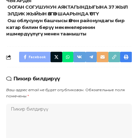
ЧЫГАРДЫ
ООГАН СОГУШУНУН АЯКТАГЫНДЫГЫНА 37 ЖЫЛ
ЭЛДИК ЖЫЙЫН ӨЗГӨН ШААРЫНДА ӨТТҮ
Ош облусунун башчысы Өзгөн районундагы бир
катар билим берүү мекемелеринин
ишмердүүлүгү менен таанышты
Facebook
Пикир билдирүү
Ваш адрес email не будет опубликован.
Обязательные поля
помечены
*