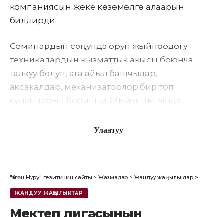
компаниясын жеке көзөмөлгө алаарын
билдирди.
Семинардын соңунда оруп жыйноодогу
техникалардын кызматтык акысы боюнча
талкуу болуп, ага айыл башчылар,
аксакалдар, механизаторлор бир топ
сунуштарын беришти. Жыйынтыгында
район ичинде бирдей баа болуусу
белгиленди.
Улантуу
Бул дагы кызыктуу
МинКаб башчысы Адылбек Касымалиев Өзгөн
"Өзгөн Нуру" гезитинин сайты
>
Жазмалар
>
Жандуу жаңылыктар
>
Мекте
районунун Төрт-Көл айыл аймагындагы
ЖАНДУУ ЖАҢЫЛЫКТАР
Жылалды орто мектебинин ачылышына
катышты
Мектеп лигасынын
ОШ ОБЛУСУ 2025-ЖЫЛДЫН ЖЫЙЫНТЫГЫН