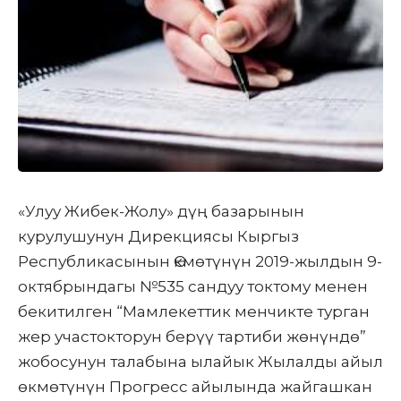
«Улуу Жибек-Жолу» дүң базарынын
курулушунун Дирекциясы Кыргыз
Республикасынын Өкмөтүнүн 2019-жылдын 9-
октябрындагы №535 сандуу токтому менен
бекитилген “Мамлекеттик менчикте турган
жер участокторун берүү тартиби жөнүндө”
жобосунун талабына ылайык Жылалды айыл
өкмөтүнүн Прогресс айылында жайгашкан