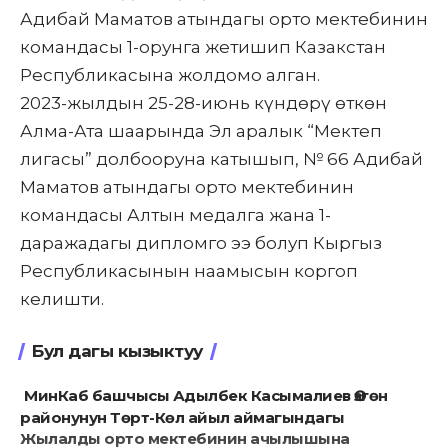
Адибай Маматов атындагы орто мектебинин
командасы 1-орунга жетишип Казакстан
Республикасына жолдомо алган.
2023-жылдын 25-28-июнь күндөрү өткөн
Алма-Ата шаарында Эл аралык “Мектеп
лигасы” долбооруна катышып, № 66 Адибай
Маматов атындагы орто мектебинин
командасы Алтын медалга жана 1-
даражадагы дипломго ээ болуп Кыргыз
Республикасынын наамысын коргоп
келишти.
Бул дагы кызыктуу
МинКаб башчысы Адылбек Касымалиев Өзгөн
районунун Төрт-Көл айыл аймагындагы
Жылалды орто мектебинин ачылышына