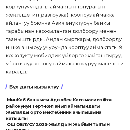
коркунучундагы аймактын топурагын
жеңилдетип(разгрузка), коопсуз аймакка
айлантуу боюнча Азия өнүктүрүү банкы
тарабынан каржыланган долбоору менен
тааныштырды. Андан сырткары, долбоорду
ишке ашыруу учурунда кооптуу аймактагы 9
кожолукту мобилдик үйлөргө жайгаштыруу,
убактылуу коопсуз аймака көчүрүү маселеси
каралды.
Бул дагы кызыктуу
МинКаб башчысы Адылбек Касымалиев Өзгөн
районунун Төрт-Көл айыл аймагындагы
Жылалды орто мектебинин ачылышына
катышты
ОШ ОБЛУСУ 2025-ЖЫЛДЫН ЖЫЙЫНТЫГЫН