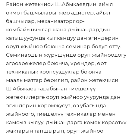
Район жетекчиси Ш.Абыкаевдин, айыл
Пикир билдирүү
өкмөт башчылары, жер адистер, айыл
башчылар, механизаторлор-
комбайынчылар жана дыйкандардын
катышуусунда кылкандуу дан эгиндерин
оруп жыйноо боюнча семинар болуп өттү.
Семинардын жүрүшүндө оруп жыйноодогу
агроэрежелер боюнча, үрөндөр, өрт,
техникалык коопсуздуктар боюнча
маалыматтар берилип, район жетекчиси
Ш.Абыкаев тарабынан тиешелүү
жетекчилерге оруп жыйноо учурунда дан
эгиндерин коромжусуз, өз убагында
жыйноого, тиешелүү техникалар менен
камсыз кылуу, дыйкандарга көмөк көрсөтүү
жактарын тапшырып, оруп жыйноо