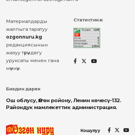
Статистика:
Материалдарды
жалпыга таратуу
ozgonnuru.kg
редакциясынын
жазуу түрүндөгу
уруксаты менен гана
мүмкүн.
Биздин дарек
Ош облусу, Өзгөн ройону, Ленин көчөсү-132.
Райондук мамлекеттик администрация.
Кошулуу