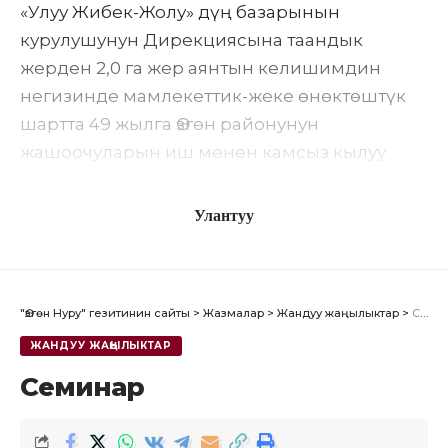
«Улуу Жибек-Жолу» дүң базарынын
курулушунун Дирекциясына таандык
жерден 2,0 га жер аянтын келишимдин
негизинде мамлекеттик-жеке өнөктөштүк
шартта 49 жылга Өзгөн районунун
жашоочуларын иш менен камсыз кылуу
максатында ишкана куруу үчүн конкурс
аркылуу ижарага берет.
Улантуу
Конкурс 2023-жылдын 4-август күнү саат
14:00дө Өзгөн райондук мамлекеттик
"Өзгөн Нуру" гезитинин сайты
>
Жазмалар
>
Жандуу жаңылыктар
>
Семинар
администрациясынын имаратынын кичи
залында өткөрүлөт.
ЖАНДУУ ЖАҢЫЛЫКТАР
Семинар
Дареги: Өзгөн шаары, Ленин көчөсү, 137.