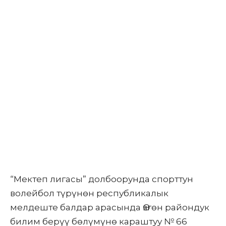
“Мектеп лигасы” долбоорунда спорттун
волейбол түрүнөн республикалык
мелдеште балдар арасында Өзгөн райондук
билим берүү бөлүмүнө караштуу № 66