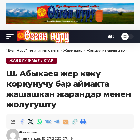
Өө
Font
Resizer
"Өзгөн Нуру" гезитинин сайты
>
Жазмалар
>
Жандуу жаңылыктар
>
Ш. Аб
ЖАНДУУ ЖАҢЫЛЫКТАР
Ш. Абыкаев жер көчкү
коркунучу бар аймакта
жашашкан жарандар менен
жолугушту
Жакыпбек
Жаңыланды: 18.07.2023 07:49