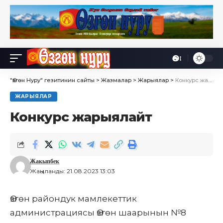
Өө
Font
Resizer
"Өзгөн Нуру" гезитинин сайты
>
Жазмалар
>
Жарыялар
>
Конкурс жарыялайт
ЖАРЫЯЛАР
Конкурс жарыялайт
Жакыпбек
Жаңыланды: 21.08.2023 13:03
Өзгөн райондук мамлекеттик
администрациясы Өзгөн шаарынын №8