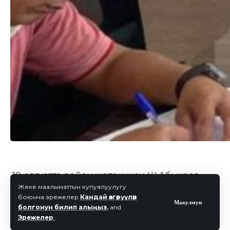
19-августта район жетекчиси Ш.Абыкаев
Жеке маалыматтын купуялуулугу
жана Кыргыз Республикасынын Жогорку
боюнча эрежелер
Кандай өзгөрүүлөр
Макулмун
Кеңешинин депутаты, Бюджет комитетинин
болгонун билип алыңыз.
and
төрагасы Төлөнов Данияр Эрмекович Өзгөн
Эрежелер
.