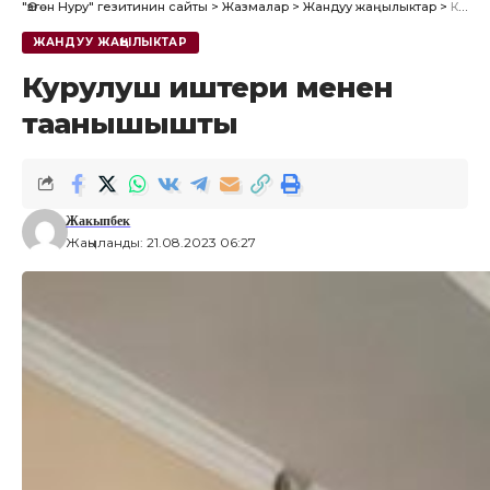
"Өзгөн Нуру" гезитинин сайты
>
Жазмалар
>
Жандуу жаңылыктар
>
Курулуш иштери менен таанышышты
ЖАНДУУ ЖАҢЫЛЫКТАР
Курулуш иштери менен
таанышышты
Жакыпбек
Жаңыланды: 21.08.2023 06:27