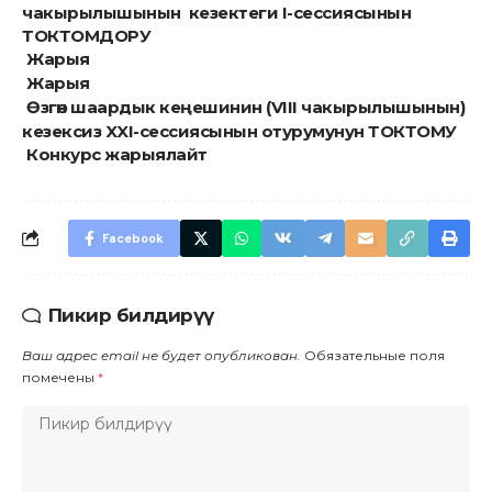
чакырылышынын кезектеги I-сессиясынын
ТОКТОМДОРУ
Жарыя
Жарыя
Өзгөн шаардык кеңешинин (VIII чакырылышынын)
кезексиз XXI-сессиясынын отурумунун ТОКТОМУ ​
Конкурс жарыялайт
Facebook
Пикир билдирүү
Ваш адрес email не будет опубликован.
Обязательные поля
помечены
*