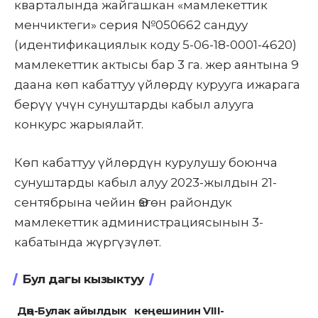
кварталында жайгашкан «мамлекеттик
менчиктеги» серия №050662 сандуу
(идентификациялык коду 5-06-18-0001-4620)
мамлекеттик актысы бар 3 га. жер аянтына 9
даана көп кабаттуу үйлөрдү курууга ижарага
берүү үчүн сунуштарды кабыл алууга
конкурс жарыялайт.
Көп кабаттуу үйлөрдүн курулушу боюнча
сунуштарды кабыл алуу 2023-жылдын 21-
сентябрына чейин Өзгөн райондук
мамлекеттик администрациясынын 3-
кабатында жүргүзүлөт.
Бул дагы кызыктуу
Дөң-Булак айылдык кеңешинин VIII-