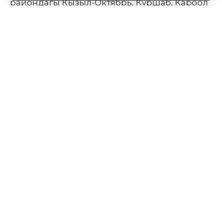
райондагы Кызыл-Октябрь, Куршаб, Кароол
айыл аймагындагы Республикалык
бюджеттин эсебинен курулуп жаткан
курулуш, соц обьектилер менен жеринен
таанышып,
Кызыл-Октябрь, Куршаб айыл аймагынын
жергиликтүү тургундары менен жолугушуп,
эл арасындагы чечилбей келген маселелер
алдыга болгон кадамдарын талкуулап,
элдин көйгөйүн угушту.
Жергиликтүү тургундар өздөрүнүн
суроолоруна Д.Төлөнов жана район
жетекчиси Ш.Абыкаев тарабынан
жеткиликтүү жоопторун ала алышты.