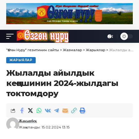
Өө
Font
Resizer
"Өзгөн Нуру" гезитинин сайты
>
Жазмалар
>
Жарыялар
>
Жылалды айылдык кеңешинин 2024-жылдагы токтомдору
ЖАРЫЯЛАР
Жылалды айылдык
кеңешинин 2024-жылдагы
токтомдору
Жакыпбек
Жаңыланды: 15.02.2024 13:15