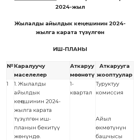
2024-жыл
Жылалды айылдык кеңешинин 2024-
жылга карата түзүлгөн
ИШ-ПЛАНЫ
№
Каралуучу
Аткаруу
Аткарууга
маселелер
мөөнөтү
жооптуулар
1
1. Жылалды
1-
Туруктуу
айылдык
квартал
комиссия
кеңешинин 2024-
жылга карата
түзүлгөн иш-
Айыл
планын бекитүү
өкмөтүнүн
жөнүндө.
башчысы