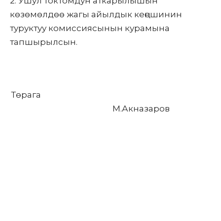
2. Ушул токтомдун аткарылышын
көзөмөлдөө жагы айылдык кеңешинин
туруктуу комиссиясынын курамына
тапшырылсын.
Төрага
М.Акназаров