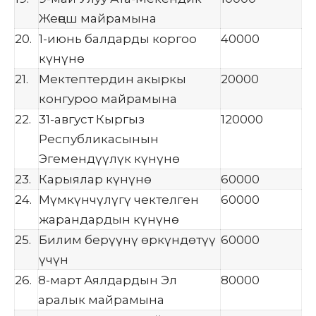
Жеңеш майрамына
20.
1-июнь балдарды коргоо
40000
күнүнө
21.
Мектептердин акыркы
20000
конгуроо майрамына
22.
31-август Кыргыз
120000
Республикасынын
Эгемендүүлүк күнүнө
23.
Карыялар күнүнө
60000
24.
Мүмкүнчүлүгү чектелген
60000
жарандардын күнүнө
25.
Билим берүүнү өркүндөтүү
60000
үчүн
26.
8-март Аялдардын Эл
80000
аралык майрамына