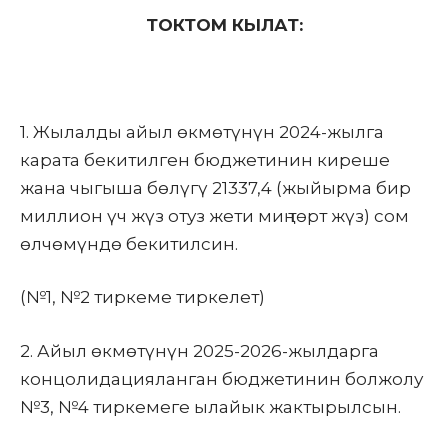
ТОКТОМ КЫЛАТ:
1. Жылалды айыл өкмөтүнүн 2024-жылга
карата бекитилген бюджетинин киреше
жана чыгыша бөлүгү 21337,4 (жыйырма бир
миллион үч жүз отуз жети миң төрт жүз) сом
өлчөмүндө бекитилсин.
(№1, №2 тиркеме тиркелет)
2. Айыл өкмөтүнүн 2025-2026-жылдарга
концолидацияланган бюджетинин болжолу
№3, №4 тиркемеге ылайык жактырылсын.