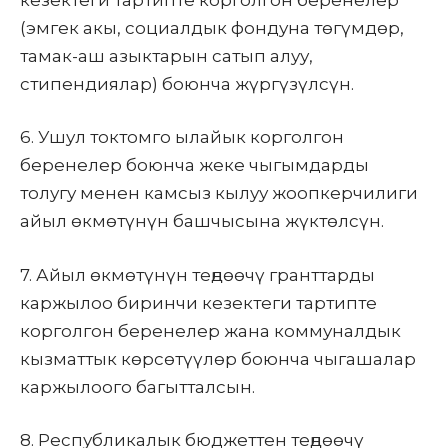
(эмгек акы, социалдык фондуна төгүмдөр,
тамак-аш азыктарын сатып алуу,
стипендиялар) боюнча жүргүзүлсүн.
6. Ушул токтомго ылайык корголгон
беренелер боюнча жеке чыгымдарды
толугу менен камсыз кылуу жоопкерчилиги
айыл өкмөтүнүн башчысына жүктөлсүн.
7. Айыл өкмөтүнүн теңдөөчү гранттарды
каржылоо биринчи кезектеги тартипте
корголгон беренелер жана коммуналдык
кызматтык көрсөтүүлөр боюнча чыгашалар
каржылоого багытталсын.
8. Республикалык бюджеттен теңдөөчү