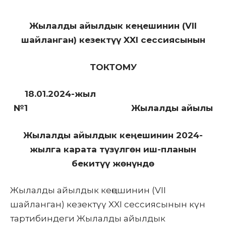
Жылалды айылдык кеңешинин (VII
шайланган) кезектүү XXI сессиясынын
ТОКТОМУ
18.01.2024-жыл
№1 Жылалды айылы
Жылалды айылдык кеңешинин 2024-
жылга карата түзүлгөн иш-планын
бекитүү жөнүндө
Жылалды айылдык кеңешинин (VII
шайланган) кезектүү XXI сессиясынын күн
тартибиндеги Жылалды айылдык