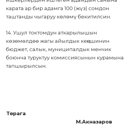
ишкерлердин иштеген адамдын санына
карата ар бир адамга 100 (жүз) сомдон
таштанды чыгаруу көлөмү бекитилсин.
14. Ушул токтомдун аткарылышын
көзөмөлдөө жагы айылдык кеңешинин
бюджет, салык, муниципалдык менчик
боюнча туруктуу комиссиясынын курамына
тапшырылсын.
Төрага
М.Акназаров