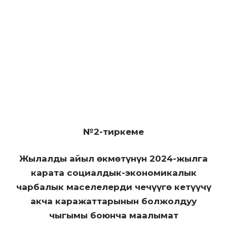
№2-тиркеме
Жылалды айыл өкмөтүнүн 2024-жылга
карата социалдык-экономикалык
чарбалык маселелерди чечүүгө кетүүчү
акча каражаттарынын болжолдуу
чыгымы боюнча маалымат