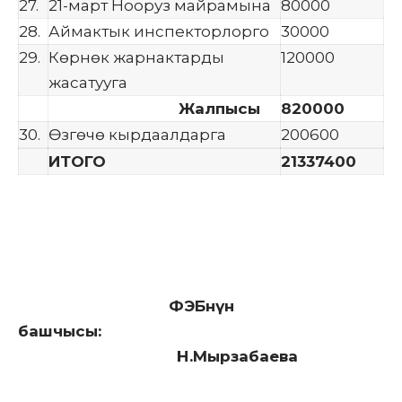
27.
21-март Нооруз майрамына
80000
28.
Аймактык инспекторлорго
30000
29.
Көрнөк жарнактарды
120000
жасатууга
Жалпысы
820000
30.
Өзгөчө кырдаалдарга
200600
ИТОГО
21337400
ФЭБнүн
башчысы:
Н.Мырзабаева