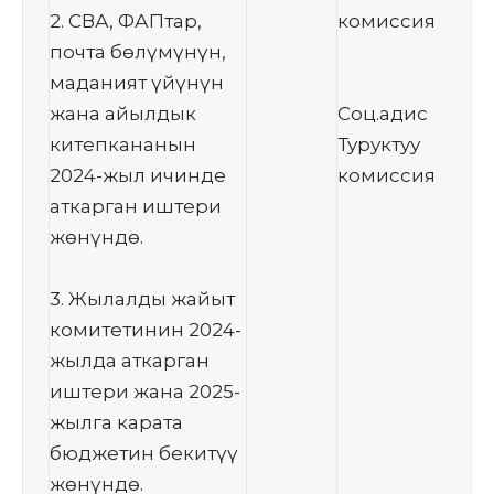
2. СВА, ФАПтар,
комиссия
почта бөлүмүнүн,
маданият үйүнүн
жана айылдык
Соц.адис
китепкананын
Туруктуу
2024-жыл ичинде
комиссия
аткарган иштери
жөнүндө.
3. Жылалды жайыт
комитетинин 2024-
жылда аткарган
иштери жана 2025-
жылга карата
бюджетин бекитүү
жөнүндө.