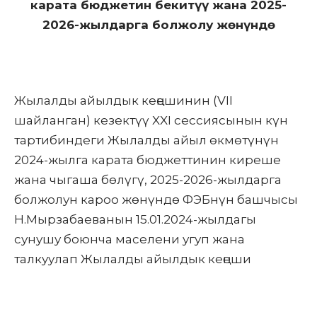
карата бюджетин бекитүү жана 2025-
2026-жылдарга болжолу жөнүндө
Жылалды айылдык кеңешинин (VII
шайланган) кезектүү XXI сессиясынын күн
тартибиндеги Жылалды айыл өкмөтүнүн
2024-жылга карата бюджеттинин киреше
жана чыгаша бөлүгү, 2025-2026-жылдарга
болжолун кароо жөнүндө ФЭБнүн башчысы
Н.Мырзабаеванын 15.01.2024-жылдагы
сунушу боюнча маселени угуп жана
талкуулап Жылалды айылдык кеңеши