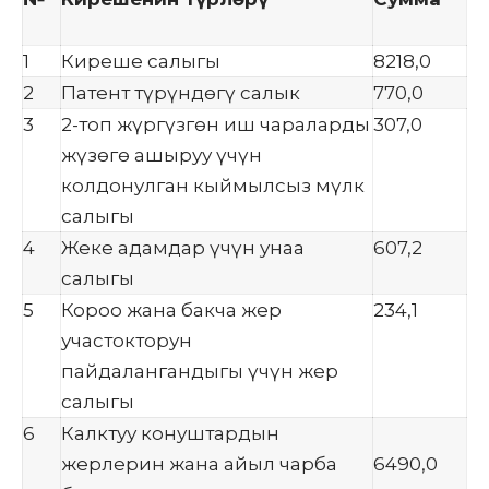
1
Киреше салыгы
8218,0
2
Патент түрүндөгү салык
770,0
3
2-топ жүргүзгөн иш чараларды
307,0
жүзөгө ашыруу үчүн
колдонулган кыймылсыз мүлк
салыгы
4
Жеке адамдар үчүн унаа
607,2
салыгы
5
Короо жана бакча жер
234,1
участокторун
пайдалангандыгы үчүн жер
салыгы
6
Калктуу конуштардын
жерлерин жана айыл чарба
6490,0