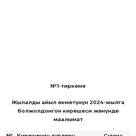
№1-тиркеме
Жылалды айыл өкмөтүнүн 2024-жылга
болжолдонгон кирешеси жөнүндө
маалымат
№
Кирешенин түрлөрү
Сумма