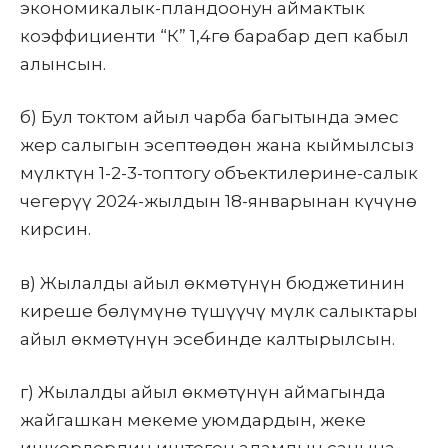
экономикалык-пландоонун аймактык
коэффициенти “К” 1,4гө барабар деп кабыл
алынсын.
б) Бул токтом айыл чарба багытында эмес
жер салыгын эсептөөдөн жана кыймылсыз
мүлктүн 1-2-3-топтогу объектилерине-салык
чегерүү 2024-жылдын 18-январынан күчүнө
кирсин.
в) Жылалды айыл өкмөтүнүн бюджетинин
киреше бөлүмүнө түшүүчү мүлк салыктары
айыл өкмөтүнүн эсебинде калтырылсын.
г) Жылалды айыл өкмөтүнүн аймагында
жайгашкан мекеме уюмдардын, жеке