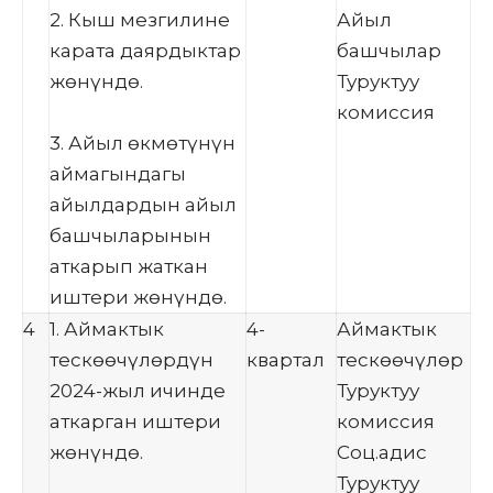
2. Кыш мезгилине
Айыл
карата даярдыктар
башчылар
жөнүндө.
Туруктуу
комиссия
3. Айыл өкмөтүнүн
аймагындагы
айылдардын айыл
башчыларынын
аткарып жаткан
иштери жөнүндө.
4
1. Аймактык
4-
Аймактык
тескөөчүлөрдүн
квартал
тескөөчүлөр
2024-жыл ичинде
Туруктуу
аткарган иштери
комиссия
жөнүндө.
Соц.адис
Туруктуу