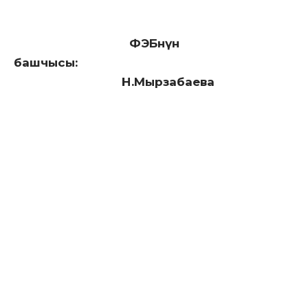
ФЭБнүн
башчысы:
Н.Мырзабаева