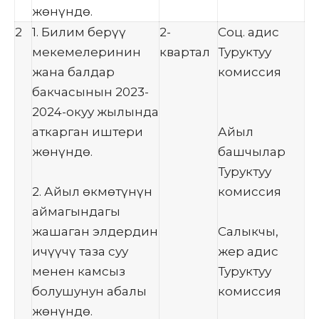
жөнүндө.
2
1. Билим берүү
2-
Соц. адис
мекемелеринин
квартал
Туруктуу
жана балдар
комиссия
бакчасынын 2023-
2024-окуу жылында
аткарган иштери
Айыл
жөнүндө.
башчылар
Туруктуу
2. Айыл өкмөтүнүн
комиссия
аймагындагы
жашаган элдердин
Салыкчы,
ичүүчү таза суу
жер адис
менен камсыз
Туруктуу
болушунун абалы
комиссия
жөнүндө.