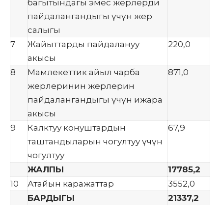
багытындагы эмес жерлерди
пайдалангандыгы үчүн жер
салыгы
7
Жайыттарды пайдалануу
220,0
акысы
8
Мамлекеттик айыл чарба
871,0
жерлеринин жерлерин
пайдалангандыгы үчүн ижара
акысы
9
Калктуу конуштардын
67,9
таштандыларын чогултуу үчүн
чогултуу
ЖАЛПЫ
17785,2
10
Атайын каражаттар
3552,0
БАРДЫГЫ
21337,2