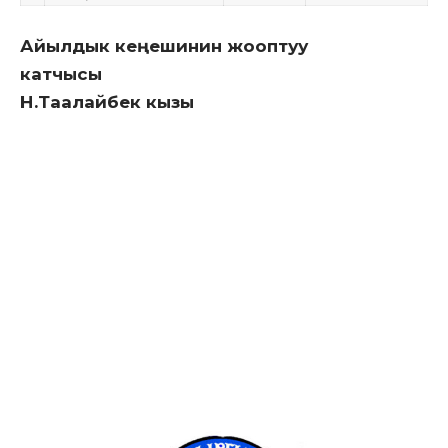
Айылдык кеңешинин жооптуу
катчысы
Н.Таалайбек кызы