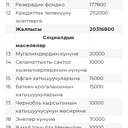
11.
Резервдик фондко
177800
12.
Кредиттик төлөнүүчү
2112000
эсептерге
Жалпысы
20316800
Социалдык
маселелер
13.
Мугалимдердин күнүнө
20000
14.
Саламаттыкты сактоо
10000
кызматкерлеринин күнүнө
15.
Афган катышуучуларына
15000
16.
Баткен коогаланынын
15000
катышуучуларына
17.
Чернобль кырсыгынын
10000
катышуучусунун жесирине
18.
Энелер күнүнө
70000
19.
9-май Улуу Ата-Мекендик
10000