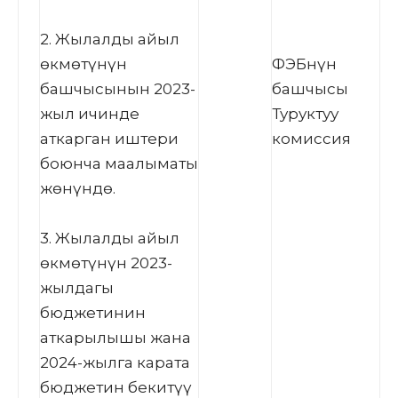
2. Жылалды айыл
өкмөтүнүн
ФЭБнүн
башчысынын 2023-
башчысы
жыл ичинде
Туруктуу
аткарган иштери
комиссия
боюнча маалыматы
жөнүндө.
3. Жылалды айыл
өкмөтүнүн 2023-
жылдагы
бюджетинин
аткарылышы жана
2024-жылга карата
бюджетин бекитүү