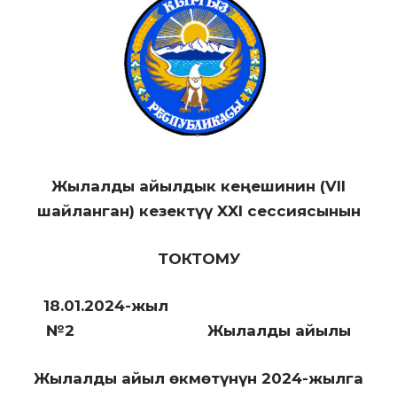
Жылалды айылдык кеңешинин (VII
шайланган) кезектүү XXI сессиясынын
ТОКТОМУ
18.01.2024-жыл
№2 Жылалды айылы
Жылалды айыл өкмөтүнүн 2024-жылга