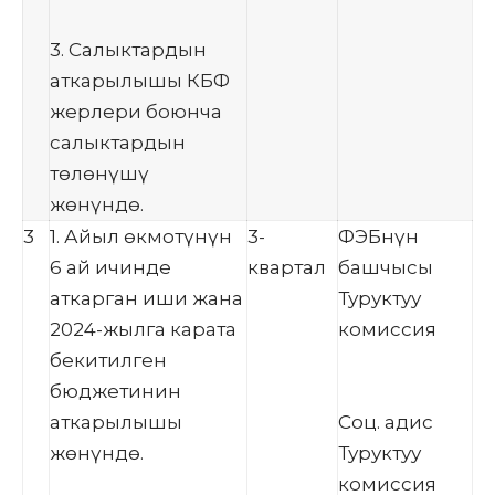
3. Салыктардын
аткарылышы КБФ
жерлери боюнча
салыктардын
төлөнүшү
жөнүндө.
3
1. Айыл өкмотүнүн
3-
ФЭБнүн
6 ай ичинде
квартал
башчысы
аткарган иши жана
Туруктуу
2024-жылга карата
комиссия
бекитилген
бюджетинин
аткарылышы
Соц. адис
жөнүндө.
Туруктуу
комиссия