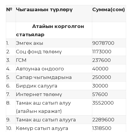
№
Чыгашанын т
үрлөрү
Сумма(сом)
Атайын корголгон
статьялар
1.
Эмгек акы
9078700
2.
Соц фонд төлөмү
1173000
3.
ГСМ
237600
4.
Автоунаа ондоого
40000
5.
Сапар чыгымдарына
250000
6.
Бирдик салууга
30000
7.
Интернет төлөмү
57600
8.
Тамак аш сатып алуу
3552000
(атайын каражат)
9.
Тамак аш сатып алууга
2289600
10.
Көмүр сатып алууга
1318500