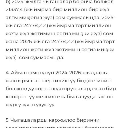
б) 2024-жылга чыгашалар боюнча болжол
21337,4 (жыйырма бир миллион бир жүз
алты миң сегиз жүз) сом суммасында, 2025-
жылга 24778,2 2 (жыйырма төрт миллион
жети жүз жетимиш сегиз миң эки жүз) сом
жана 2026-жылга 24778,2 2 (жыйырма төрт
миллион жети жүз жетимиш сегиз миң эки
жүз) сом суммасында.
4. Айыл өкмөтүнүн 2024-2026-жылдарга
жактырылган жергиликтүү бюджетинин
болжолдуу көрсөткүчтөрүн аларды ар бир
конкреттүү мезгилге кабыл алууда тактоо
жүргүзүүгө укуктуу
5. Чыгашаларды каржылоо биринчи
кезектеги тартипте корголгон беренелер