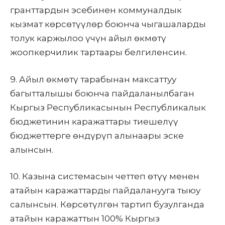
гранттардын эсебинен коммуналдык
кызмат көрсөтүүлөр боюнча чыгашаларды
толук каржылоо үчүн айыл өкмөтү
жоопкерчилик тартаары белгиленсин.
9. Айыл өкмөтү тарабынан максаттуу
багытталышы боюнча пайдаланылбаган
Кыргыз Республикасынын Республикалык
бюджетинин каражаттары тиешелүү
бюджеттерге өндүрүп алынаары эске
алынсын.
10. Казына системасын четтеп өтүү менен
атайын каражаттарды пайдаланууга тыюу
салынсын. Көрсөтүлгөн тартип бузулганда
атайын каражаттын 100% Кыргыз