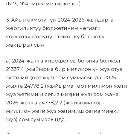
(№3, №4 тиркеме тиркелет)
3. Айыл өкмөтүнүн 2024-2026-жылдарга
жергиликтүү бюджетинин негизги
көрсөткүчтөрүнүн төмөнкү болжолу
жактырылсын.
а) 2024-жылга кирешелер боюнча болжол
21337,4 (жыйырма бир миллион үч жүз отуз
жети миң төрт жүз) сом суммасында, 2025-
жылга 24778,2 (жыйырма төрт миллион жети
жүз жетимиш сегиз миң эки жүз) сом жана
2026-жылга 24778,2 2 (жыйырма төрт
миллион жети жүз жетимиш сегиз миң эки
жүз) сом суммасында.