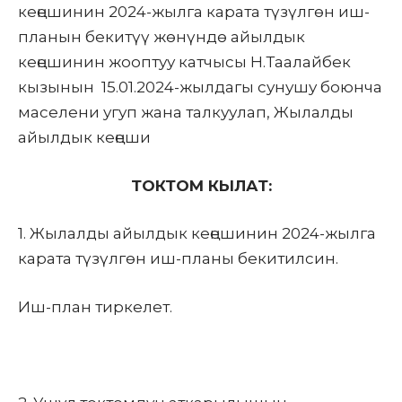
кеңешинин 2024-жылга карата түзүлгөн иш-
планын бекитүү жөнүндө айылдык
кеңешинин жооптуу катчысы Н.Таалайбек
кызынын 15.01.2024-жылдагы сунушу боюнча
маселени угуп жана талкуулап, Жылалды
айылдык кеңеши
ТОКТОМ КЫЛАТ:
1. Жылалды айылдык кеңешинин 2024-жылга
карата түзүлгөн иш-планы бекитилсин.
Иш-план тиркелет.