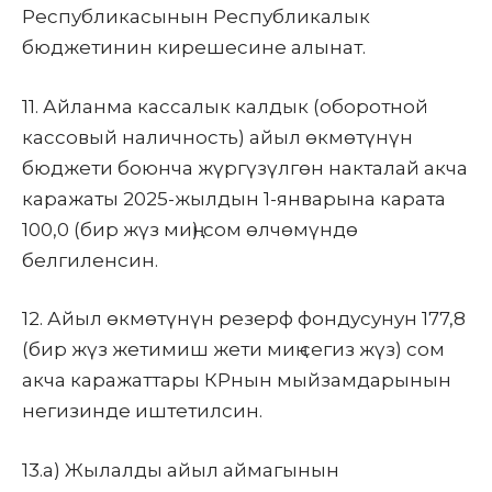
Республикасынын Республикалык
бюджетинин кирешесине алынат.
11. Айланма кассалык калдык (оборотной
кассовый наличность) айыл өкмөтүнүн
бюджети боюнча жүргүзүлгөн накталай акча
каражаты 2025-жылдын 1-январына карата
100,0 (бир жүз миң) сом өлчөмүндө
белгиленсин.
12. Айыл өкмөтүнүн резерф фондусунун 177,8
(бир жүз жетимиш жети миң сегиз жүз) сом
акча каражаттары КРнын мыйзамдарынын
негизинде иштетилсин.
13.а) Жылалды айыл аймагынын