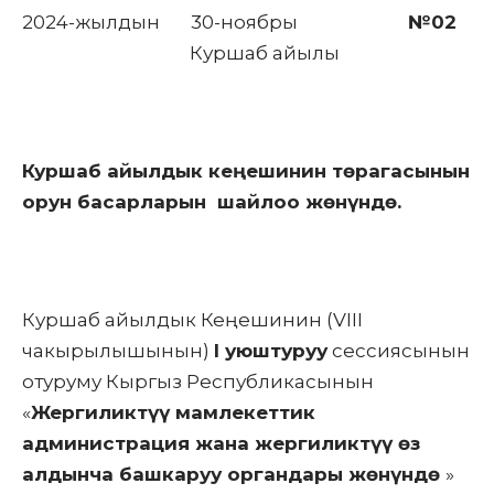
2024-жылдын 30-ноябры
№02
Куршаб айылы
Куршаб айылдык кеңешинин төрагасынын
орун басарларын шайлоо жөнүндө.
Куршаб айылдык Кеңешинин (VIII
чакырылышынын)
I уюштуруу
сессиясынын
отуруму Кыргыз Республикасынын
«
Жергиликтүү мамлекеттик
администрация жана жергиликтүү өз
алдынча башкаруу органдары жөнүндө
»