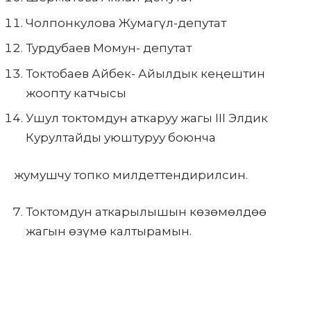
Чолпонкулова Жумагүл-депутат
Турдубаев Момун- депутат
Токтобаев Айбек- Айылдык кеңештин
жоопту катчысы
Ушул токтомдун аткаруу жагы III Элдик
Курултайды уюштуруу боюнча
жумушчу топко милдеттендирилсин.
Токтомдун аткарылышын көзөмөлдөө
жагын өзүмө калтырамын.