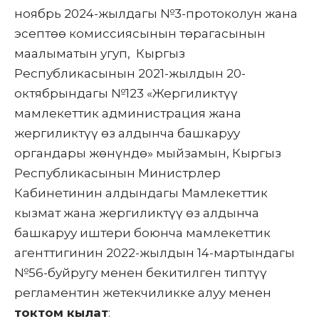
ноябрь 2024-жылдагы №3-протоколун жана
эсептөө комиссиясынын төрагасынын
маалыматын угуп, Кыргыз
Республикасынын 2021-жылдын 20-
октябрындагы №123 «Жергиликтүү
мамлекеттик администрация жана
жергиликтүү өз алдынча башкаруу
органдары жөнүндө» мыйзамын, Кыргыз
Республикасынын Министрлер
Кабинетинин алдындагы Мамлекеттик
кызмат жана жергиликтүү өз алдынча
башкаруу иштери боюнча мамлекеттик
агенттигинин 2022-жылдын 14-мартындагы
№56-буйругу менен бекитилген типтүү
регламентин жетекчиликке алуу менен
токтом кылат
: