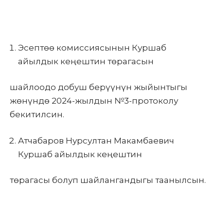
Эсептөө комиссиясынын Куршаб
айылдык кеңештин төрагасын
шайлоодо добуш берүүнүн жыйынтыгы
жөнүндө 2024-жылдын №3-протоколу
бекитилсин.
Атчабаров Нурсултан Макамбаевич
Куршаб айылдык кеңештин
төрагасы болуп шайлангандыгы таанылсын.