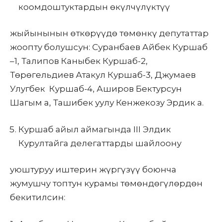
коомдоштуктардын өкүлчүлүктүү
жыйынынын өткөрүүдө төмөнкү депутаттар
жоопту болушсун: Суранбаев Айбек Куршаб
–1, Талипов Каныбек Куршаб-2,
Төрөгельдиев Атакул Куршаб-3, Джумаев
Улугбек Куршаб-4, Аширов Бектурсун
Шагым а, Ташибек уулу Кенжекозу Эрдик а.
Куршаб айыл аймагында III Элдик
Курултайга делегаттарды шайлоону
уюштуруу иштерин жүргүзүү боюнча
жумушчу топтун курамы төмөндөгүлөрдөн
бекитилсин: