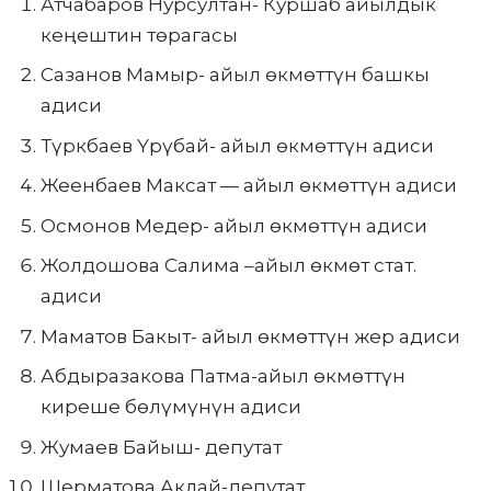
Атчабаров Нурсултан- Куршаб айылдык
кеңештин төрагасы
Сазанов Мамыр- айыл өкмөттүн башкы
адиси
Түркбаев Үрүбай- айыл өкмөттүн адиси
Жеенбаев Максат — айыл өкмөттүн адиси
Осмонов Медер- айыл өкмөттүн адиси
Жолдошова Салима –айыл өкмөт стат.
адиси
Маматов Бакыт- айыл өкмөттүн жер адиси
Абдыразакова Патма-айыл өкмөттүн
киреше бөлүмүнүн адиси
Жумаев Байыш- депутат
Шерматова Аклай-депутат