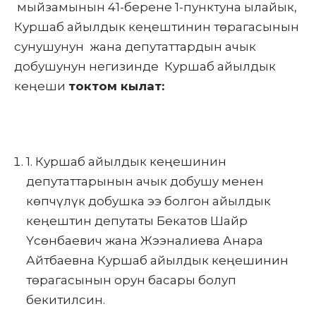
мыйзамынын 41-берене 1-пунктуна ылайык,
Куршаб айылдык кеңештинин төрагасынын
сунушунун жана депутаттардын ачык
добушунун негизинде Куршаб айылдык
кеңеши
токтом кылат:
1. Куршаб айылдык кеңешинин
депутаттарынын ачык добушу менен
көпчүлүк добушка ээ болгон айылдык
кеңештин депутаты Бекатов Шайр
Үсөнбаевич жана Жээналиева Анара
Айтбаевна Куршаб айылдык кеңешинин
төрагасынын орун басары болуп
бекитилсин.