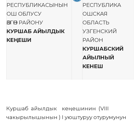
РЕСПУБЛИКАСЫНЫН
РЕСПУБЛИКА
ОШ ОБЛУСУ
ОШСКАЯ
ӨЗГӨН РАЙОНУ
ОБЛАСТЬ
КУРШАБ АЙЫЛДЫК
УЗГЕНСКИЙ
КЕҢЕШИ
РАЙОН
КУРШАБСКИЙ
АЙЫЛНЫЙ
КЕНЕШ
Куршаб айылдык кеңешинин (VIII
чакырылышынын ) I уюштуруу отурумунун