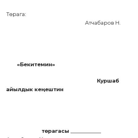
Төрага:
Атчабаров Н.
«Бекитемин»
Куршаб
айылдык кеңештин
төрагасы ___________