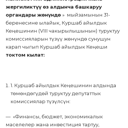
жергиликтүү өз алдынча башкаруу
органдары жөнүндө
» мыйзамынын 31-
беренесине ылайык, Куршаб айылдык
Кеңешинин (VIII чакырылышынын) туруктуу
комиссияларын түзүү жөнүндө сунушун
карап чыгып Куршаб айылдык Кеңеши
токтом кылат:
1. Куршаб айылдык Кеңешинин алдында
төмөндөгүдөй туруктуу депутаттык
комиссиялар түзүлсүн:
— «Финансы, бюджет, экономикалык
маселелер жана инвестиция тартуу,