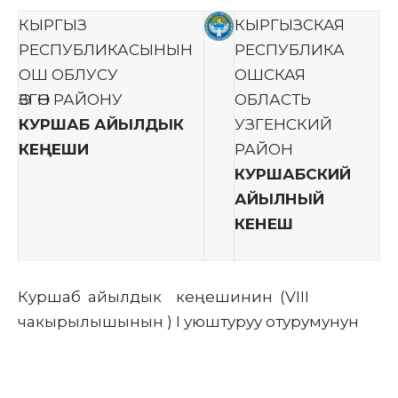
КЫРГЫЗ
КЫРГЫЗСКАЯ
РЕСПУБЛИКАСЫНЫН
РЕСПУБЛИКА
ОШ ОБЛУСУ
ОШСКАЯ
ӨЗГӨН РАЙОНУ
ОБЛАСТЬ
КУРШАБ АЙЫЛДЫК
УЗГЕНСКИЙ
КЕҢЕШИ
РАЙОН
КУРШАБСКИЙ
АЙЫЛНЫЙ
КЕНЕШ
Куршаб айылдык кеңешинин (VIII
чакырылышынын ) I уюштуруу отурумунун