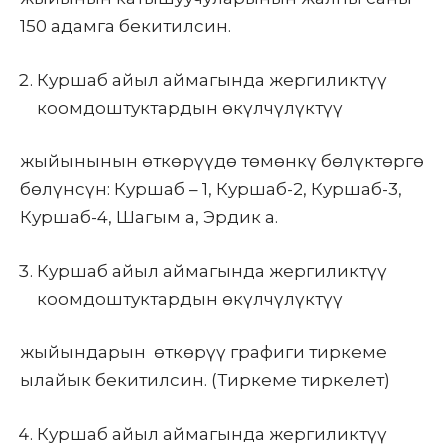
150 адамга бекитилсин.
Куршаб айыл аймагында жергиликтүү
коомдоштуктардын өкүлчүлүктүү
жыйынынын өткөрүүдө төмөнкү бөлүктөргө
бөлүнсүн: Куршаб – 1, Куршаб-2, Куршаб-3,
Куршаб-4, Шагым а, Эрдик а.
Куршаб айыл аймагында жергиликтүү
коомдоштуктардын өкүлчүлүктүү
жыйындарын өткөрүү графиги тиркеме
ылайык бекитилсин. (Тиркеме тиркелет)
Куршаб айыл аймагында жергиликтүү