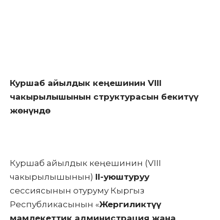
Куршаб айылдык кеңешинин VIII
чакырылышынын структурасын бекитүү
жөнүндө
Куршаб айылдык кеңешинин (VIII
чакырылышынын)
I
I-уюштуруу
сессиясынын отуруму Кыргыз
Республикасынын «
Жергиликтүү
мамлекеттик администрация жана