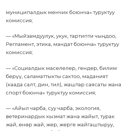
муниципалдык менчик боюнча» туруктуу
комиссия;
— «Мыйзамдуулук, укук, тартипти чыңдоо,
Регламент, этика, мандат боюнча» туруктуу
комиссия;
— «Социалдык маселелер, гендер, билим
берүү, саламаттыкты сактоо, маданият
(каада салт, дин, тил), жаштар саясаты жана
спорт боюнча» туруктуу комиссия;
— «Айыл чарба, суу чарба, экология,
ветеринардык кызмат жана жайыт, турак
жай, өнөр жай, жер, жерге жайгаштыруу,