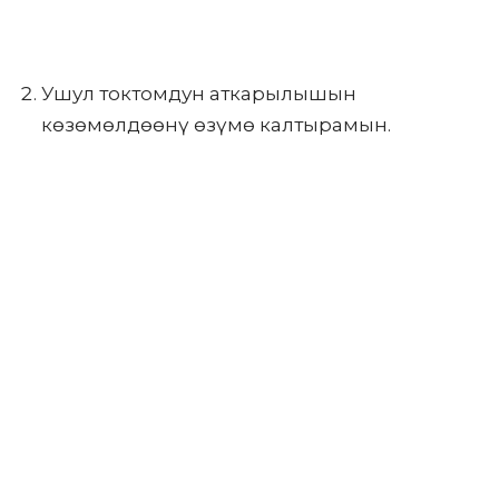
Ушул токтомдун аткарылышын
көзөмөлдөөнү өзүмө калтырамын.