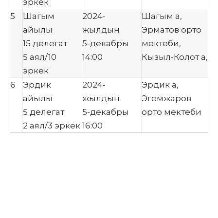
эркек
5
Шагым
2024-
Шагым а,
айылы
жылдын
Эрматов орто
15 делегат
5-декабры
мектеби,
5 аял/10
14:00
Кызыл-Колот а,
эркек
6
Эрдик
2024-
Эрдик а,
айылы
жылдын
Эгемжаров
5 делегат
5-декабры
орто мектеби
2 аял/3 эркек
16:00