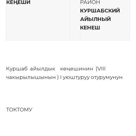
КЕҢЕШИ
РАЙОН
КУРШАБСКИЙ
АЙЫЛНЫЙ
КЕНЕШ
Куршаб айылдык кеңешинин (VIII
чакырылышынын ) I уюштуруу отурумунун
ТОКТОМУ