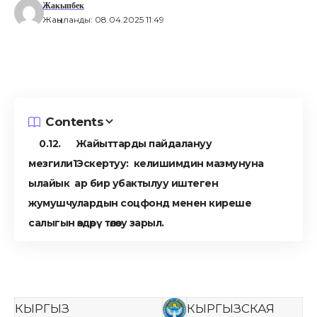
Жакыпбек
Жаңыланды: 08.04.2025 11:49
Contents
2. Жайыттарды пайдалануу
мезгили
Эскертуу: келишимдин мазмунуна
ылайык ар бир убактылуу иштеген
жумушчулардын соцфонд менен киреше
салыгын өздөрү төлөөсу зарыл.
КЫРГЫЗ
КЫРГЫЗСКАЯ