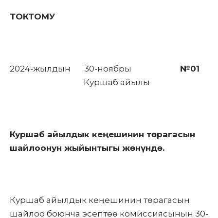
ТОКТОМУ
2024-жылдын 30-ноябры
№01
Куршаб айылы
Куршаб айылдык кеңешинин төрагасын
шайлоонун жыйынтыгы жөнүндө.
Куршаб айылдык кеңешинин төрагасын
шайлоо боюнча эсептөө комиссиясынын 30-