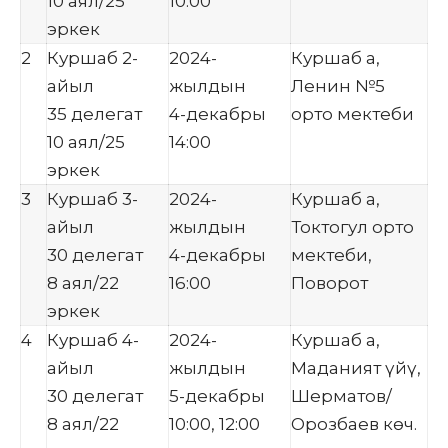
10 аял/25
10:00
эркек
2
Куршаб 2-
2024-
Куршаб а,
айыл
жылдын
Ленин №5
35 делегат
4-декабры
орто мектеби
10 аял/25
14:00
эркек
3
Куршаб 3-
2024-
Куршаб а,
айыл
жылдын
Токтогул орто
30 делегат
4-декабры
мектеби,
8 аял/22
16:00
Поворот
эркек
4
Куршаб 4-
2024-
Куршаб а,
айыл
жылдын
Маданият үйү,
30 делегат
5-декабры
Шерматов/
8 аял/22
10:00, 12:00
Орозбаев көч.