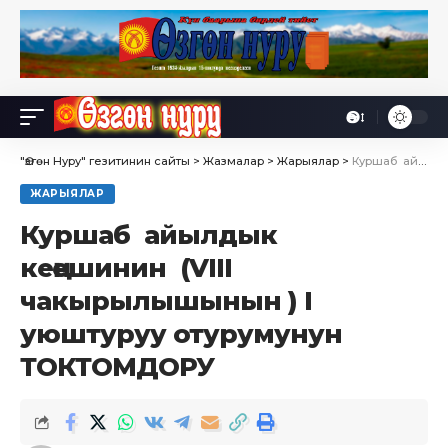
Өө
Font
Resizer
"Өзгөн Нуру" гезитинин сайты
>
Жазмалар
>
Жарыялар
>
Куршаб айылдык кеңешинин (VIII чакырылышынын ) I уюштуруу отурумунун ТОКТОМДОРУ
ЖАРЫЯЛАР
Куршаб айылдык
кеңешинин (VIII
чакырылышынын ) I
уюштуруу отурумунун
ТОКТОМДОРУ