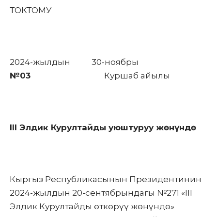
ТОКТОМУ
2024-жылдын 30-ноябры
№03
Куршаб айылы
III Элдик Курултайды уюштуруу жөнүндө
Кыргыз Республикасынын Президентинин
2024-жылдын 20-сентябрындагы №271 «III
Элдик Курултайды өткөрүү жөнүндө»