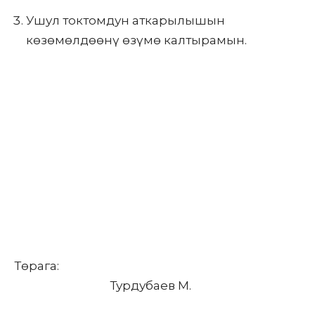
Ушул токтомдун аткарылышын
көзөмөлдөөнү өзүмө калтырамын.
Төрага:
Турдубаев М.