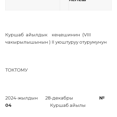
Куршаб айылдык кеңешинин (VIII
чакырылышынын ) II уюштуруу отурумунун
ТОКТОМУ
2024-жылдын 28-декабры
№
04
Куршаб айылы