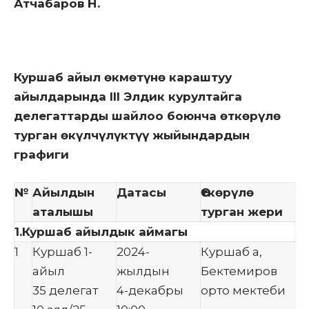
Атчабаров Н.
Куршаб айыл өкмөтүнө караштуу
айылдарында III Элдик курултайга
делегаттарды шайлоо боюнча өткөрүлө
турган өкүлчүлүктүү жыйындардын
графиги
№
Айылдын
Датасы
Өткөрүлө
аталышы
турган жери
1.Куршаб айылдык аймагы
1
Куршаб 1-
2024-
Куршаб а,
айыл
жылдын
Бектемиров
35 делегат
4-декабры
орто мектеби