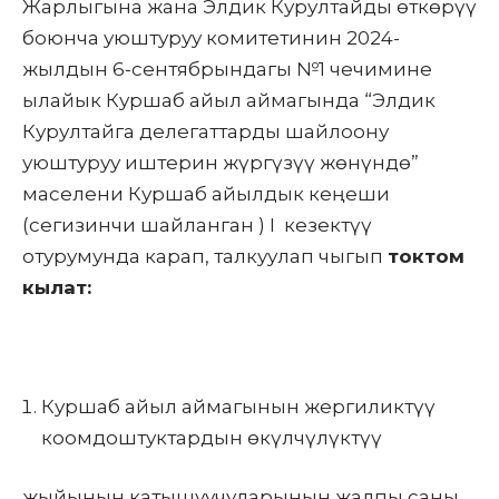
Жарлыгына жана Элдик Курултайды өткөрүү
боюнча уюштуруу комитетинин 2024-
жылдын 6-сентябрындагы №1 чечимине
ылайык Куршаб айыл аймагында “Элдик
Курултайга делегаттарды шайлоону
уюштуруу иштерин жүргүзүү жөнүндө”
маселени Куршаб айылдык кеңеши
(сегизинчи шайланган ) I кезектүү
отурумунда карап, талкуулап чыгып
токтом
кылат:
Куршаб айыл аймагынын жергиликтүү
коомдоштуктардын өкүлчүлүктүү
жыйынын катышуучуларынын жалпы саны